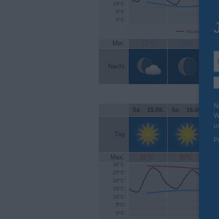
10°C
5°C
0°C
Höchsttemperat
Min.
13°C
10°C
Nacht
N
Sa
.
15.08.
So
.
16.08.
Mo
W
u
Tag
P
Max.
31°C
30°C
30°C
25°C
20°C
15°C
10°C
5°C
0°C