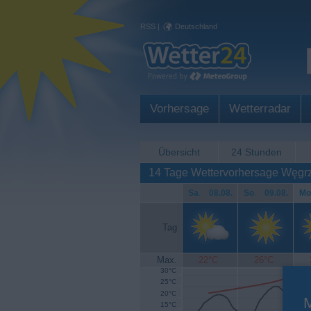
RSS
|
Deutschland
Vorhersage
Wetterradar
Übersicht
24 Stunden
14 Tage Wettervorhersage Węgr
Sa
.
08.08.
So
.
09.08.
Mo
Tag
Max.
22°C
26°C
30°C
25°C
20°C
15°C