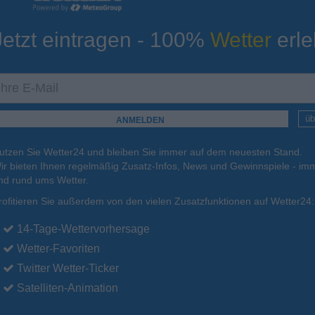
Jetzt eintragen - 100%
Wetter
erle
ur
Tiefsttemperatur
Aktuelle Temperatur
14°C
15°C
10°C
10°C
12°C
üb
utzen Sie Wetter24 und bleiben Sie immer auf dem neuesten Stand.
.
17.08.
Di
.
18.08.
Mi
.
19.08.
Do
.
20.08.
Fr
.
21.08.
ir bieten Ihnen regelmäßig Zusatz-Infos, News und Gewinnspiele - imm
nd rund ums Wetter.
rofitieren Sie außerdem von den vielen Zusatzfunktionen auf Wetter24:
27°C
24°C
23°C
23°C
23°C
14-Tage-Wettervorhersage
Wetter-Favoriten
Twitter Wetter-Ticker
Satelliten-Animation