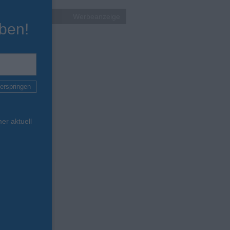
Werbeanzeige
ben!
erspringen
er aktuell