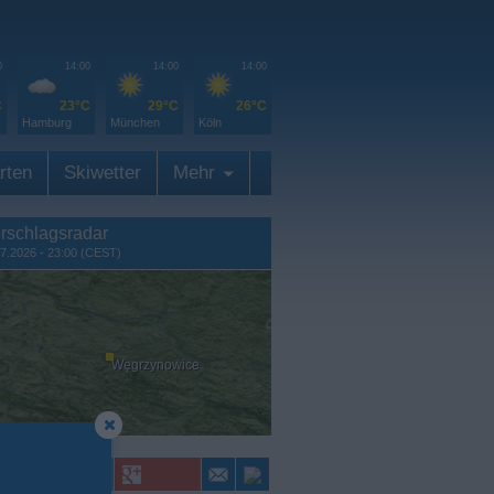
0
14:00
14:00
14:00
C
23°C
29°C
26°C
Hamburg
München
Köln
rten
Skiwetter
Mehr
rschlagsradar
7.2026 - 23:00 (CEST)
Węgrzynowice