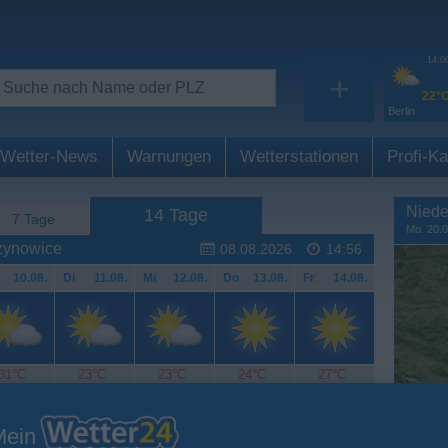
14:0
+
22°
Berlin
Wetter-News
Warnungen
Wetterstationen
Profi-Ka
Niede
14 Tage
7 Tage
Mo. 20.0
zynowice
08.08.2026
14:56
.
10.08.
Di
.
11.08.
Mi
.
12.08.
Do
.
13.08.
Fr
.
14.08.
31°C
23°C
23°C
24°C
27°C
Mein