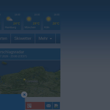
0
18:00
18:00
18:00
C
24°C
29°C
28°C
Hamburg
München
Köln
rten
Skiwetter
Mehr
rschlagsradar
7.2026 - 23:00 (CEST)
Trzesieka