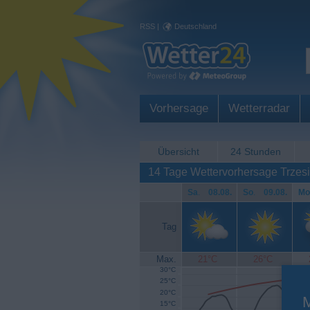
RSS
|
Deutschland
Vorhersage
Wetterradar
Übersicht
24 Stunden
14 Tage Wettervorhersage Trzes
Sa
.
08.08.
So
.
09.08.
Mo
Tag
Max.
21°C
26°C
30°C
25°C
20°C
15°C