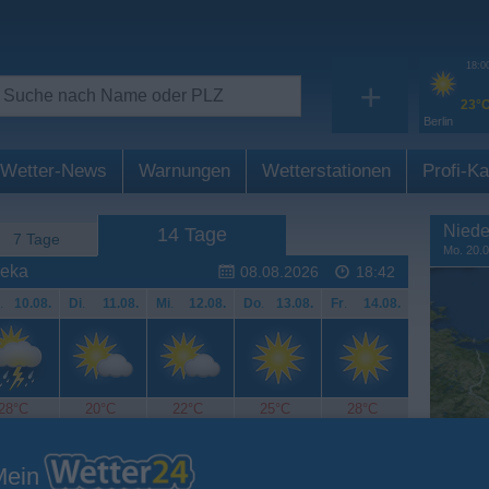
18:0
+
23°
Berlin
Wetter-News
Warnungen
Wetterstationen
Profi-Ka
Niede
14 Tage
7 Tage
Mo. 20.0
ieka
08.08.2026
18:42
.
10.08.
Di
.
11.08.
Mi
.
12.08.
Do
.
13.08.
Fr
.
14.08.
28°C
20°C
22°C
25°C
28°C
Mein