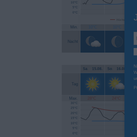
10°C
5°C
0°C
Höchsttemperat
Min.
10°C
10°C
Nacht
N
Sa
.
15.08.
So
.
16.08.
Mo
W
u
Tag
P
Max.
28°C
24°C
30°C
25°C
20°C
15°C
10°C
5°C
0°C