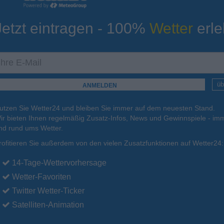
Jetzt eintragen - 100%
Wetter
erle
ur
Tiefsttemperatur
Aktuelle Temperatur
16°C
12°C
9°C
10°C
12°C
üb
utzen Sie Wetter24 und bleiben Sie immer auf dem neuesten Stand.
.
17.08.
Di
.
18.08.
Mi
.
19.08.
Do
.
20.08.
Fr
.
21.08.
ir bieten Ihnen regelmäßig Zusatz-Infos, News und Gewinnspiele - imm
nd rund ums Wetter.
rofitieren Sie außerdem von den vielen Zusatzfunktionen auf Wetter24:
24°C
21°C
21°C
21°C
22°C
14-Tage-Wettervorhersage
Wetter-Favoriten
Twitter Wetter-Ticker
Satelliten-Animation