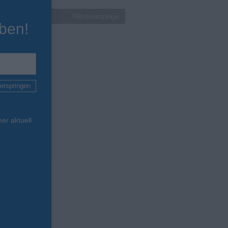
Werbeanzeige
ben!
erspringen
er aktuell