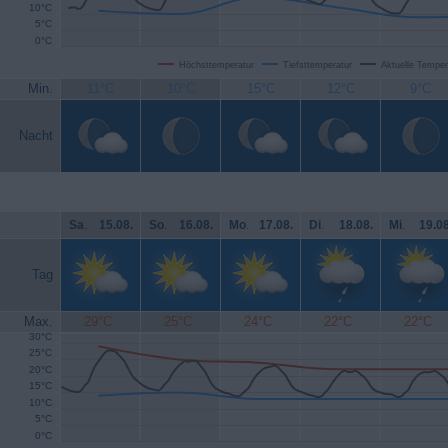
10°C
5°C
0°C
Höchsttemperatur
Tiefsttemperatur
Aktuelle Temper
Min.
11°C
10°C
15°C
12°C
9°C
Nacht
Sa
.
15.08.
So
.
16.08.
Mo
.
17.08.
Di
.
18.08.
Mi
.
19.08
Tag
Max.
29°C
25°C
24°C
22°C
22°C
30°C
25°C
20°C
15°C
10°C
5°C
0°C