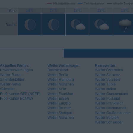
Höchsttemperatur
Tiefsttemperatur
Aktuelle Temper
Min.
14°C
15°C
13°C
13°C
13°C
Nacht
Aktuelles Wetter:
Wettervorhersage:
Reisewetter:
Unwetterwarnungen
Deutschland
Wetter Österreich
Wetter-Radar
Wetter Berlin
Wetter Schweiz
Satellitenbilder
Wetter Hamburg
Wetter Spanien
Wetter-News
Wetter München
Wetter Türkei
Skiwetter
Wetter Köln
Wetter Italien
Profi-Karten GFS (NCEP)
Wetter Frankfurt
Wetter Griechenland
Profi-Karten ECMWF
Wetter Essen
Wetter Portugal
Wetter Leipzig
Wetter Frankreich
Wetter Bremen
Wetter Niederlande
Wetter Stuttgart
Wetter Großbritannien
Wetter München
Wetter Belgien
Wetter Schweden