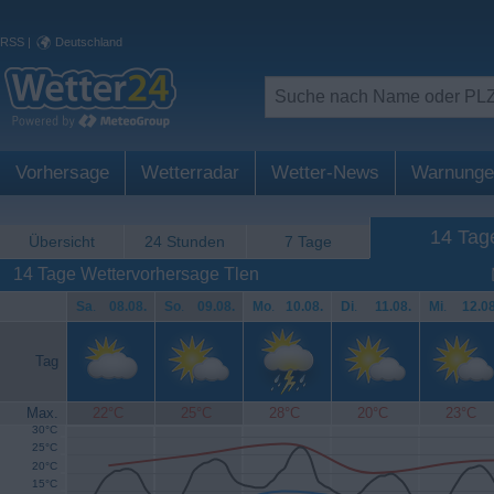
RSS
|
Deutschland
Vorhersage
Wetterradar
Wetter-News
Warnunge
14 Tag
Übersicht
24 Stunden
7 Tage
14 Tage Wettervorhersage Tlen
Sa
.
08.08.
So
.
09.08.
Mo
.
10.08.
Di
.
11.08.
Mi
.
12.08
Tag
Max.
22°C
25°C
28°C
20°C
23°C
30°C
25°C
20°C
15°C