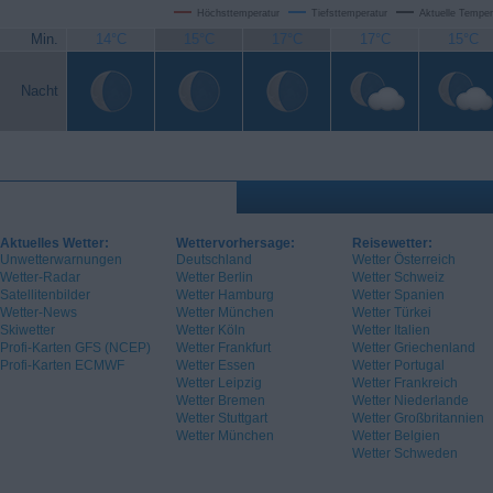
Höchsttemperatur
Tiefsttemperatur
Aktuelle Temper
Min.
14°C
15°C
17°C
17°C
15°C
Nacht
Aktuelles Wetter:
Wettervorhersage:
Reisewetter:
Unwetterwarnungen
Deutschland
Wetter Österreich
Wetter-Radar
Wetter Berlin
Wetter Schweiz
Satellitenbilder
Wetter Hamburg
Wetter Spanien
Wetter-News
Wetter München
Wetter Türkei
Skiwetter
Wetter Köln
Wetter Italien
Profi-Karten GFS (NCEP)
Wetter Frankfurt
Wetter Griechenland
Profi-Karten ECMWF
Wetter Essen
Wetter Portugal
Wetter Leipzig
Wetter Frankreich
Wetter Bremen
Wetter Niederlande
Wetter Stuttgart
Wetter Großbritannien
Wetter München
Wetter Belgien
Wetter Schweden