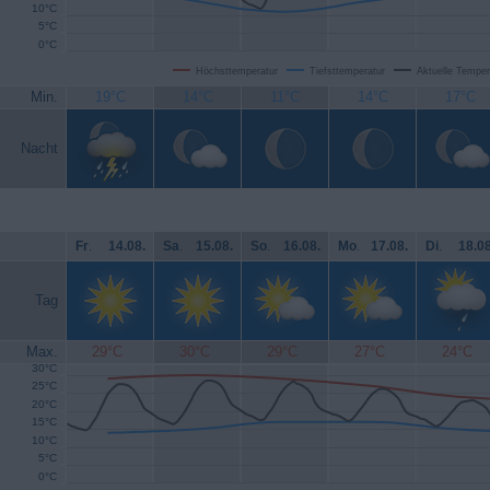
10°C
5°C
0°C
Höchsttemperatur
Tiefsttemperatur
Aktuelle Temper
Min.
19°C
14°C
11°C
14°C
17°C
Nacht
Fr
.
14.08.
Sa
.
15.08.
So
.
16.08.
Mo
.
17.08.
Di
.
18.08
Tag
Max.
29°C
30°C
29°C
27°C
24°C
30°C
25°C
20°C
15°C
10°C
5°C
0°C