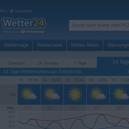
RSS
|
Deutschland
Vorhersage
Wetterradar
Wetter-News
Warnunge
14 Tag
Übersicht
24 Stunden
7 Tage
14 Tage Wettervorhersage Sobiekursk
Fr
.
07.08.
Sa
.
08.08.
So
.
09.08.
Mo
.
10.08.
Di
.
11.08
Tag
Max.
25°C
23°C
26°C
30°C
26°C
30°C
25°C
20°C
15°C