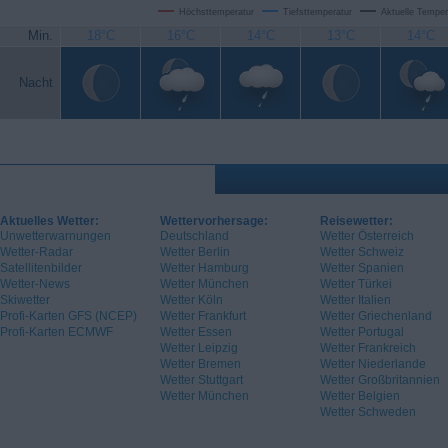
Höchsttemperatur
Tiefsttemperatur
Aktuelle Temper
Min.
18°C
16°C
14°C
13°C
14°C
Nacht
Aktuelles Wetter:
Wettervorhersage:
Reisewetter:
Unwetterwarnungen
Deutschland
Wetter Österreich
Wetter-Radar
Wetter Berlin
Wetter Schweiz
Satellitenbilder
Wetter Hamburg
Wetter Spanien
Wetter-News
Wetter München
Wetter Türkei
Skiwetter
Wetter Köln
Wetter Italien
Profi-Karten GFS (NCEP)
Wetter Frankfurt
Wetter Griechenland
Profi-Karten ECMWF
Wetter Essen
Wetter Portugal
Wetter Leipzig
Wetter Frankreich
Wetter Bremen
Wetter Niederlande
Wetter Stuttgart
Wetter Großbritannien
Wetter München
Wetter Belgien
Wetter Schweden