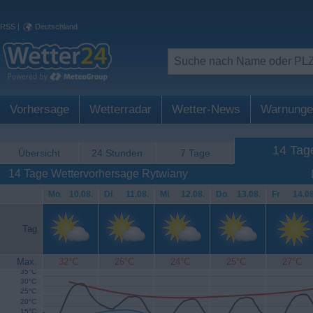
RSS
|
Deutschland
Vorhersage
Wetterradar
Wetter-News
Warnunge
14 Tag
Übersicht
24 Stunden
7 Tage
14 Tage Wettervorhersage Rytwiany
Mo
.
10.08.
Di
.
11.08.
Mi
.
12.08.
Do
.
13.08.
Fr
.
14.08
Tag
Max.
32°C
26°C
24°C
25°C
27°C
35°C
30°C
25°C
20°C
15°C