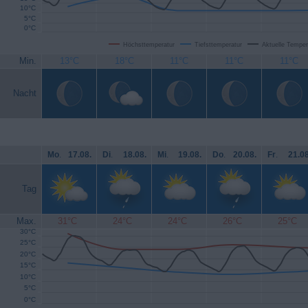
10°C
5°C
0°C
Höchsttemperatur
Tiefsttemperatur
Aktuelle Temper
Min.
13°C
18°C
11°C
11°C
11°C
Nacht
Mo
.
17.08.
Di
.
18.08.
Mi
.
19.08.
Do
.
20.08.
Fr
.
21.08
Tag
Max.
31°C
24°C
24°C
26°C
25°C
30°C
25°C
20°C
15°C
10°C
5°C
0°C