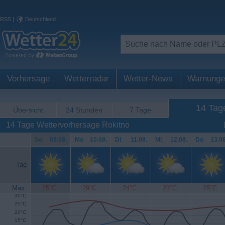
RSS
|
Deutschland
Vorhersage
Wetterradar
Wetter-News
Warnunge
14 Tag
Übersicht
24 Stunden
7 Tage
14 Tage Wettervorhersage Rokitno
So
.
09.08.
Mo
.
10.08.
Di
.
11.08.
Mi
.
12.08.
Do
.
13.08
Tag
Max.
25°C
29°C
24°C
23°C
25°C
30°C
25°C
20°C
15°C