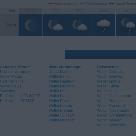
Höchsttemperatur
Tiefsttemperatur
Aktuelle Temper
Min.
16°C
17°C
15°C
15°C
14°C
Nacht
Aktuelles Wetter:
Wettervorhersage:
Reisewetter:
Unwetterwarnungen
Deutschland
Wetter Österreich
Wetter-Radar
Wetter Berlin
Wetter Schweiz
Satellitenbilder
Wetter Hamburg
Wetter Spanien
Wetter-News
Wetter München
Wetter Türkei
Skiwetter
Wetter Köln
Wetter Italien
Profi-Karten GFS (NCEP)
Wetter Frankfurt
Wetter Griechenland
Profi-Karten ECMWF
Wetter Essen
Wetter Portugal
Wetter Leipzig
Wetter Frankreich
Wetter Bremen
Wetter Niederlande
Wetter Stuttgart
Wetter Großbritannien
Wetter München
Wetter Belgien
Wetter Schweden