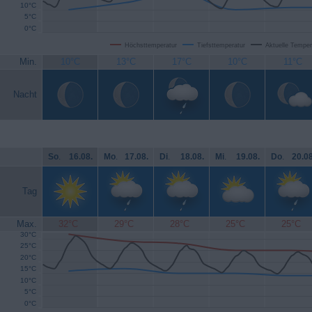
10°C
5°C
0°C
Höchsttemperatur
Tiefsttemperatur
Aktuelle Temper
Min.
10°C
13°C
17°C
10°C
11°C
Nacht
So
.
16.08.
Mo
.
17.08.
Di
.
18.08.
Mi
.
19.08.
Do
.
20.08
Tag
Max.
32°C
29°C
28°C
25°C
25°C
30°C
25°C
20°C
15°C
10°C
5°C
0°C