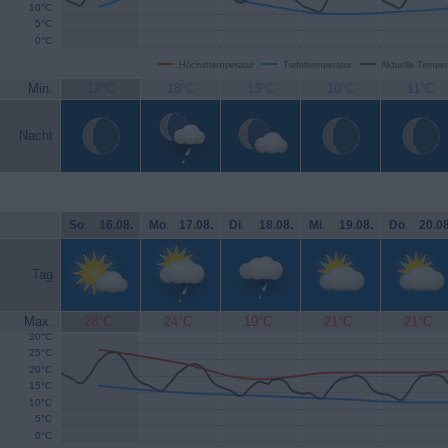
10°C
5°C
0°C
Höchsttemperatur
Tiefsttemperatur
Aktuelle Temper
Min.
12°C
18°C
13°C
10°C
11°C
Nacht
So
.
16.08.
Mo
.
17.08.
Di
.
18.08.
Mi
.
19.08.
Do
.
20.08
Tag
Max.
28°C
24°C
19°C
21°C
21°C
30°C
25°C
20°C
15°C
10°C
5°C
0°C