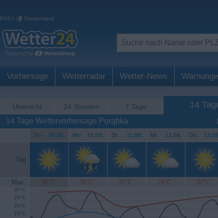
RSS
|
Deutschland
Vorhersage
Wetterradar
Wetter-News
Warnunge
14 Tag
Übersicht
24 Stunden
7 Tage
14 Tage Wettervorhersage Porąbka
So
.
09.08.
Mo
.
10.08.
Di
.
11.08.
Mi
.
12.08.
Do
.
13.08
Tag
Max.
30°C
31°C
21°C
24°C
27°C
30°C
25°C
20°C
15°C