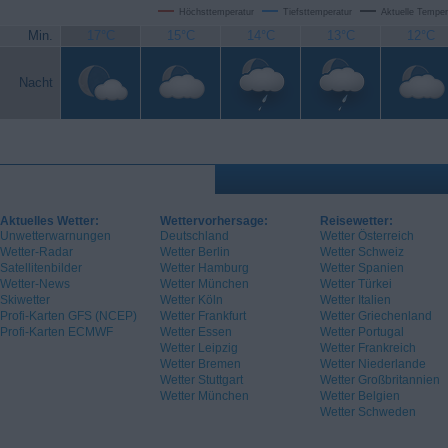
Höchsttemperatur
Tiefsttemperatur
Aktuelle Temper
Min.
17°C
15°C
14°C
13°C
12°C
Nacht
Aktuelles Wetter:
Wettervorhersage:
Reisewetter:
Unwetterwarnungen
Deutschland
Wetter Österreich
Wetter-Radar
Wetter Berlin
Wetter Schweiz
Satellitenbilder
Wetter Hamburg
Wetter Spanien
Wetter-News
Wetter München
Wetter Türkei
Skiwetter
Wetter Köln
Wetter Italien
Profi-Karten GFS (NCEP)
Wetter Frankfurt
Wetter Griechenland
Profi-Karten ECMWF
Wetter Essen
Wetter Portugal
Wetter Leipzig
Wetter Frankreich
Wetter Bremen
Wetter Niederlande
Wetter Stuttgart
Wetter Großbritannien
Wetter München
Wetter Belgien
Wetter Schweden