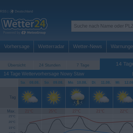
RSS
|
Deutschland
Vorhersage
Wetterradar
Wetter-News
Warnunge
14 Tag
Übersicht
24 Stunden
7 Tage
14 Tage Wettervorhersage Nowy Staw
Sa
.
08.08.
So
.
09.08.
Mo
.
10.08.
Di
.
11.08.
Mi
.
12.08
Tag
Max.
21°C
25°C
27°C
21°C
22°C
25°C
20°C
15°C