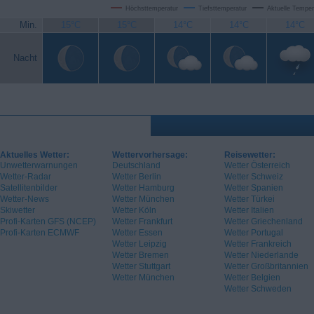
Höchsttemperatur
Tiefsttemperatur
Aktuelle Temper
Min.
15°C
15°C
14°C
14°C
14°C
Nacht
Aktuelles Wetter:
Wettervorhersage:
Reisewetter:
Unwetterwarnungen
Deutschland
Wetter Österreich
Wetter-Radar
Wetter Berlin
Wetter Schweiz
Satellitenbilder
Wetter Hamburg
Wetter Spanien
Wetter-News
Wetter München
Wetter Türkei
Skiwetter
Wetter Köln
Wetter Italien
Profi-Karten GFS (NCEP)
Wetter Frankfurt
Wetter Griechenland
Profi-Karten ECMWF
Wetter Essen
Wetter Portugal
Wetter Leipzig
Wetter Frankreich
Wetter Bremen
Wetter Niederlande
Wetter Stuttgart
Wetter Großbritannien
Wetter München
Wetter Belgien
Wetter Schweden