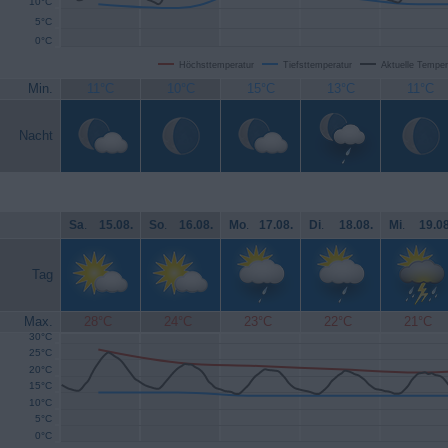
10°C
5°C
0°C
Höchsttemperatur
Tiefsttemperatur
Aktuelle Temper
Min.
11°C
10°C
15°C
13°C
11°C
Nacht
Sa
.
15.08.
So
.
16.08.
Mo
.
17.08.
Di
.
18.08.
Mi
.
19.08
Tag
Max.
28°C
24°C
23°C
22°C
21°C
30°C
25°C
20°C
15°C
10°C
5°C
0°C