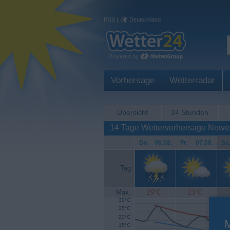
RSS
|
Deutschland
Vorhersage
Wetterradar
Übersicht
24 Stunden
14 Tage Wettervorhersage Nowe
Do
.
06.08.
Fr
.
07.08.
Sa
Tag
Max.
29°C
23°C
30°C
25°C
20°C
15°C