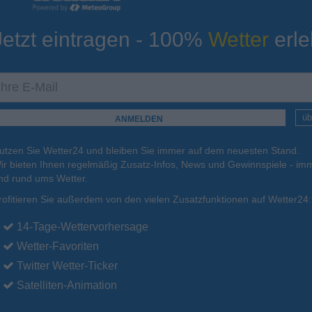
Jetzt eintragen - 100%
Wetter
erle
ur
Tiefsttemperatur
Aktuelle Temperatur
11°C
11°C
14°C
15°C
11°C
üb
utzen Sie Wetter24 und bleiben Sie immer auf dem neuesten Stand.
.
15.08.
So
.
16.08.
Mo
.
17.08.
Di
.
18.08.
Mi
.
19.08.
ir bieten Ihnen regelmäßig Zusatz-Infos, News und Gewinnspiele - imm
nd rund ums Wetter.
rofitieren Sie außerdem von den vielen Zusatzfunktionen auf Wetter24:
27°C
24°C
23°C
21°C
21°C
14-Tage-Wettervorhersage
Wetter-Favoriten
Twitter Wetter-Ticker
Satelliten-Animation