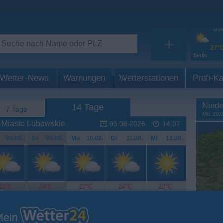
14:0
+
27°
Berlin
Wetter-News
Warnungen
Wetterstationen
Profi-Ka
Niede
14 Tage
7 Tage
Mo. 20.0
 Miasto Lubawskie
06.08.2026
14:07
.
08.08.
So
.
09.08.
Mo
.
10.08.
Di
.
11.08.
Mi
.
12.08.
21°C
24°C
27°C
24°C
22°C
Mein