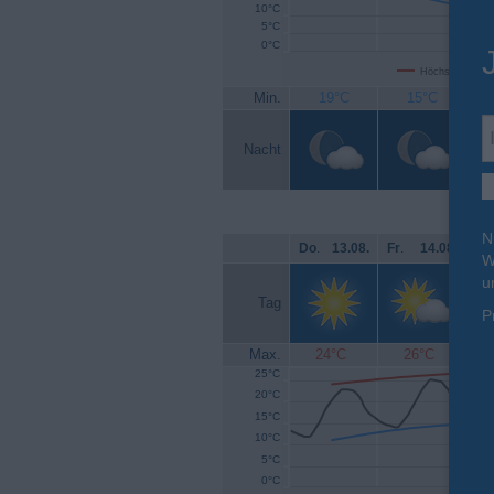
10°C
5°C
0°C
Höchsttemperat
Min.
19°C
15°C
Nacht
N
Do
.
13.08.
Fr
.
14.08.
Sa
W
u
Tag
P
Max.
24°C
26°C
25°C
20°C
15°C
10°C
5°C
0°C