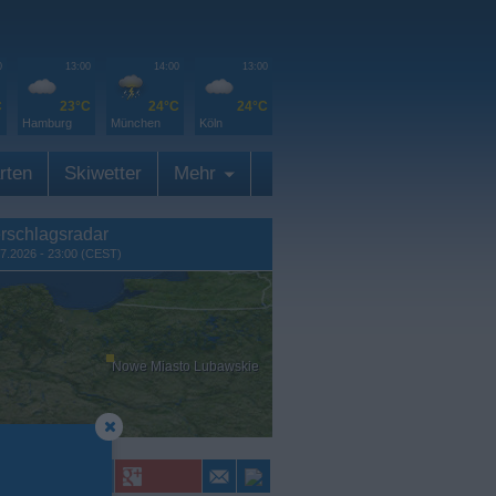
0
13:00
14:00
13:00
C
23°C
24°C
24°C
Hamburg
München
Köln
rten
Skiwetter
Mehr
rschlagsradar
7.2026 - 23:00 (CEST)
Nowe Miasto Lubawskie