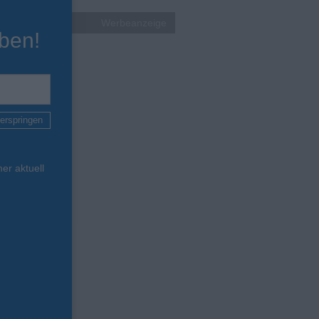
Werbeanzeige
ben!
erspringen
er aktuell