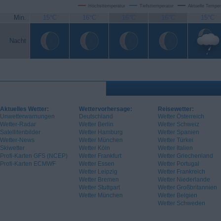
Höchsttemperatur
Tiefsttemperatur
Aktuelle Temper
Min.
15°C
16°C
16°C
16°C
15°C
Nacht
Aktuelles Wetter:
Wettervorhersage:
Reisewetter:
Unwetterwarnungen
Deutschland
Wetter Österreich
Wetter-Radar
Wetter Berlin
Wetter Schweiz
Satellitenbilder
Wetter Hamburg
Wetter Spanien
Wetter-News
Wetter München
Wetter Türkei
Skiwetter
Wetter Köln
Wetter Italien
Profi-Karten GFS (NCEP)
Wetter Frankfurt
Wetter Griechenland
Profi-Karten ECMWF
Wetter Essen
Wetter Portugal
Wetter Leipzig
Wetter Frankreich
Wetter Bremen
Wetter Niederlande
Wetter Stuttgart
Wetter Großbritannien
Wetter München
Wetter Belgien
Wetter Schweden