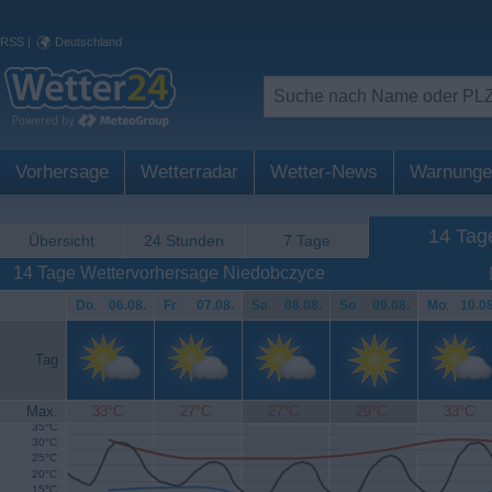
RSS
|
Deutschland
Vorhersage
Wetterradar
Wetter-News
Warnunge
14 Tag
Übersicht
24 Stunden
7 Tage
14 Tage Wettervorhersage Niedobczyce
Do
.
06.08.
Fr
.
07.08.
Sa
.
08.08.
So
.
09.08.
Mo
.
10.08
Tag
Max.
33°C
27°C
27°C
29°C
33°C
35°C
30°C
25°C
20°C
15°C