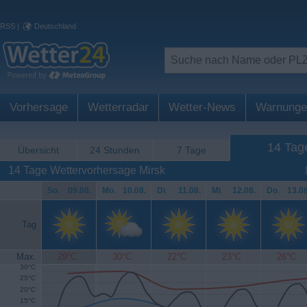
RSS
|
Deutschland
Vorhersage
Wetterradar
Wetter-News
Warnunge
14 Tag
Übersicht
24 Stunden
7 Tage
14 Tage Wettervorhersage Mirsk
So
.
09.08.
Mo
.
10.08.
Di
.
11.08.
Mi
.
12.08.
Do
.
13.08
Tag
Max.
29°C
30°C
22°C
23°C
26°C
30°C
25°C
20°C
15°C