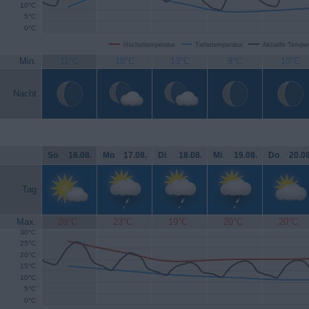
10°C
5°C
0°C
Höchsttemperatur
Tiefsttemperatur
Aktuelle Temper
Min.
11°C
18°C
13°C
9°C
10°C
Nacht
So
.
16.08.
Mo
.
17.08.
Di
.
18.08.
Mi
.
19.08.
Do
.
20.08
Tag
Max.
28°C
23°C
19°C
20°C
20°C
30°C
25°C
20°C
15°C
10°C
5°C
0°C