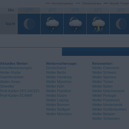
Höchsttemperatur
Tiefsttemperatur
Aktuelle Temper
Min.
17°C
15°C
13°C
12°C
11°C
Nacht
Aktuelles Wetter:
Wettervorhersage:
Reisewetter:
Unwetterwarnungen
Deutschland
Wetter Österreich
Wetter-Radar
Wetter Berlin
Wetter Schweiz
Satellitenbilder
Wetter Hamburg
Wetter Spanien
Wetter-News
Wetter München
Wetter Türkei
Skiwetter
Wetter Köln
Wetter Italien
Profi-Karten GFS (NCEP)
Wetter Frankfurt
Wetter Griechenland
Profi-Karten ECMWF
Wetter Essen
Wetter Portugal
Wetter Leipzig
Wetter Frankreich
Wetter Bremen
Wetter Niederlande
Wetter Stuttgart
Wetter Großbritannien
Wetter München
Wetter Belgien
Wetter Schweden