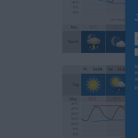
10°C
5°C
0°C
Höchsttemperat
Min.
16°C
11°C
Nacht
N
Fr
.
14.08.
Sa
.
15.08.
So
W
u
Tag
P
Max.
30°C
30°C
30°C
25°C
20°C
15°C
10°C
5°C
0°C