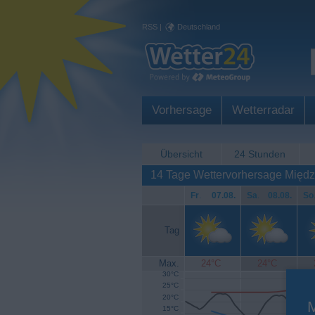
RSS
|
Deutschland
Vorhersage
Wetterradar
Übersicht
24 Stunden
14 Tage Wettervorhersage Między
Fr
.
07.08.
Sa
.
08.08.
So
Tag
Max.
24°C
24°C
30°C
25°C
20°C
15°C