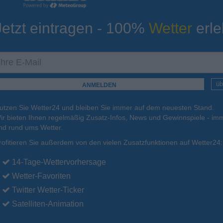
Jetzt eintragen - 100%
Wetter
erle
ur
Tiefsttemperatur
Aktuelle Temperatur
11°C
15°C
16°C
12°C
12°C
üb
utzen Sie Wetter24 und bleiben Sie immer auf dem neuesten Stand.
.
16.08.
Mo
.
17.08.
Di
.
18.08.
Mi
.
19.08.
Do
.
20.08.
ir bieten Ihnen regelmäßig Zusatz-Infos, News und Gewinnspiele - imm
nd rund ums Wetter.
rofitieren Sie außerdem von den vielen Zusatzfunktionen auf Wetter24:
25°C
25°C
21°C
24°C
24°C
14-Tage-Wettervorhersage
Wetter-Favoriten
Twitter Wetter-Ticker
Satelliten-Animation