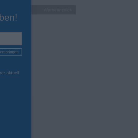
Werbeanzeige
ben!
erspringen
er aktuell