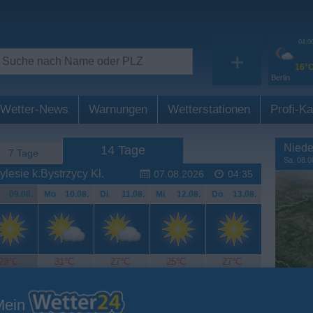
04:0
+
16°
Berlin
Wetter-News
Warnungen
Wetterstationen
Profi-Ka
Niede
14 Tage
7 Tage
Sa. 08.0
lesie k.Bystrzycy Kł.
07.08.2026
04:35
.
09.08.
Mo
.
10.08.
Di
.
11.08.
Mi
.
12.08.
Do
.
13.08.
28°C
31°C
27°C
25°C
27°C
Mein