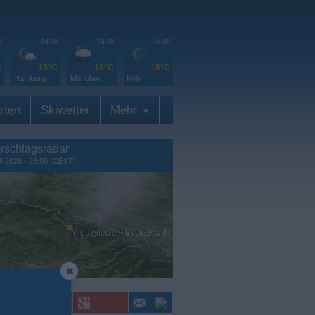
0
04:00
04:00
04:00
C
15°C
18°C
15°C
Hamburg
München
Köln
rten
Skiwetter
Mehr
rschlagsradar
8.2026 - 23:00 (CEST)
Międzylesie k.Bystrzycy Kł.