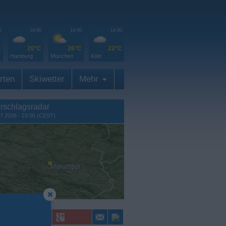
0
14:00
14:00
14:00
C
20°C
26°C
22°C
Hamburg
München
Köln
rten
Skiwetter
Mehr
rschlagsradar
7.2026 - 23:00 (CEST)
Mariampol