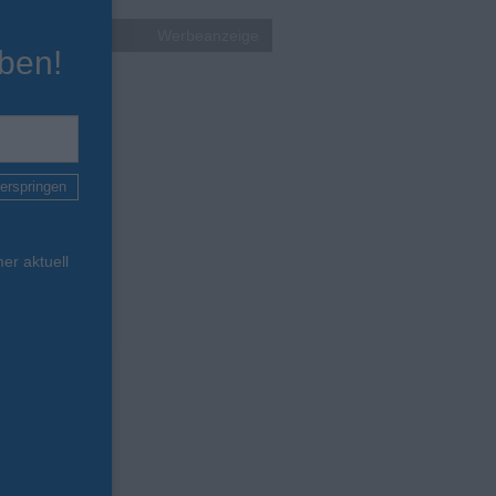
Werbeanzeige
ben!
erspringen
er aktuell