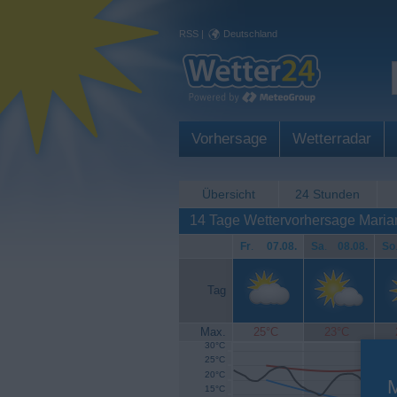
RSS
|
Deutschland
Vorhersage
Wetterradar
Übersicht
24 Stunden
14 Tage Wettervorhersage Mari
Fr
.
07.08.
Sa
.
08.08.
So
Tag
Max.
25°C
23°C
30°C
25°C
20°C
15°C