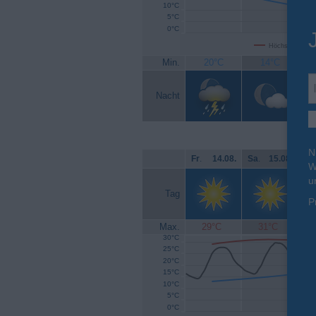
10°C
5°C
0°C
Höchsttemperat
Min.
20°C
14°C
Nacht
N
Fr
.
14.08.
Sa
.
15.08.
So
W
u
Tag
P
Max.
29°C
31°C
30°C
25°C
20°C
15°C
10°C
5°C
0°C