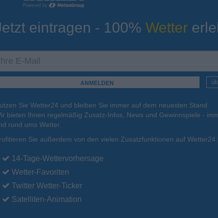
Jetzt eintragen - 100%
Wetter
erle
ur
Tiefsttemperatur
Aktuelle Temperatur
11°C
14°C
17°C
11°C
12°C
üb
utzen Sie Wetter24 und bleiben Sie immer auf dem neuesten Stand.
.
16.08.
Mo
.
17.08.
Di
.
18.08.
Mi
.
19.08.
Do
.
20.08.
ir bieten Ihnen regelmäßig Zusatz-Infos, News und Gewinnspiele - imm
nd rund ums Wetter.
rofitieren Sie außerdem von den vielen Zusatzfunktionen auf Wetter24:
30°C
29°C
27°C
24°C
23°C
14-Tage-Wettervorhersage
Wetter-Favoriten
Twitter Wetter-Ticker
Satelliten-Animation