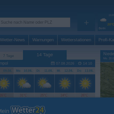
13:0
+
20°
Berlin
Wetter-News
Warnungen
Wetterstationen
Profi-Ka
Niede
14 Tage
7 Tage
Mo. 20.0
ampol
07.08.2026
14:10
.
09.08.
Mo
.
10.08.
Di
.
11.08.
Mi
.
12.08.
Do
.
13.08.
26°C
31°C
25°C
24°C
26°C
Mein