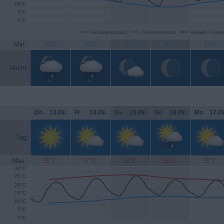
10°C
5°C
0°C
Höchsttemperatur
Tiefsttemperatur
Aktuelle Temper
Min.
20°C
16°C
12°C
10°C
13°C
Nacht
Do
.
13.08.
Fr
.
14.08.
Sa
.
15.08.
So
.
16.08.
Mo
.
17.08
Tag
Max.
25°C
27°C
28°C
26°C
25°C
30°C
25°C
20°C
15°C
10°C
5°C
0°C