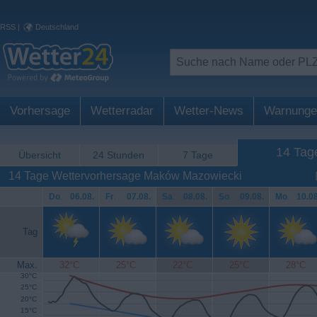
RSS
|
Deutschland
Vorhersage
Wetterradar
Wetter-News
Warnunge
14 Tag
Übersicht
24 Stunden
7 Tage
14 Tage Wettervorhersage Maków Mazowiecki
Do
.
06.08.
Fr
.
07.08.
Sa
.
08.08.
So
.
09.08.
Mo
.
10.08
Tag
Max.
32°C
25°C
22°C
25°C
28°C
30°C
25°C
20°C
15°C