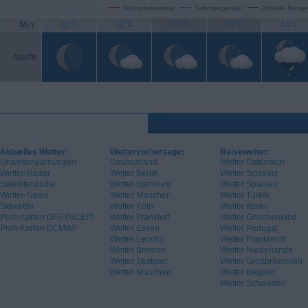
Höchsttemperatur
Tiefsttemperatur
Aktuelle Temper
Min.
11°C
12°C
14°C
15°C
14°C
Nacht
Aktuelles Wetter:
Wettervorhersage:
Reisewetter:
Unwetterwarnungen
Deutschland
Wetter Österreich
Wetter-Radar
Wetter Berlin
Wetter Schweiz
Satellitenbilder
Wetter Hamburg
Wetter Spanien
Wetter-News
Wetter München
Wetter Türkei
Skiwetter
Wetter Köln
Wetter Italien
Profi-Karten GFS (NCEP)
Wetter Frankfurt
Wetter Griechenland
Profi-Karten ECMWF
Wetter Essen
Wetter Portugal
Wetter Leipzig
Wetter Frankreich
Wetter Bremen
Wetter Niederlande
Wetter Stuttgart
Wetter Großbritannien
Wetter München
Wetter Belgien
Wetter Schweden