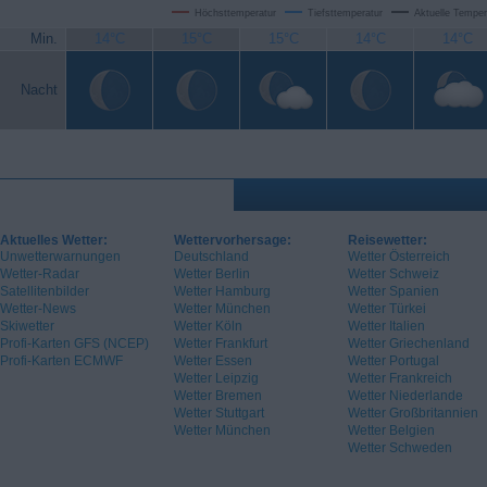
Höchsttemperatur
Tiefsttemperatur
Aktuelle Temper
Min.
14°C
15°C
15°C
14°C
14°C
Nacht
Aktuelles Wetter:
Wettervorhersage:
Reisewetter:
Unwetterwarnungen
Deutschland
Wetter Österreich
Wetter-Radar
Wetter Berlin
Wetter Schweiz
Satellitenbilder
Wetter Hamburg
Wetter Spanien
Wetter-News
Wetter München
Wetter Türkei
Skiwetter
Wetter Köln
Wetter Italien
Profi-Karten GFS (NCEP)
Wetter Frankfurt
Wetter Griechenland
Profi-Karten ECMWF
Wetter Essen
Wetter Portugal
Wetter Leipzig
Wetter Frankreich
Wetter Bremen
Wetter Niederlande
Wetter Stuttgart
Wetter Großbritannien
Wetter München
Wetter Belgien
Wetter Schweden