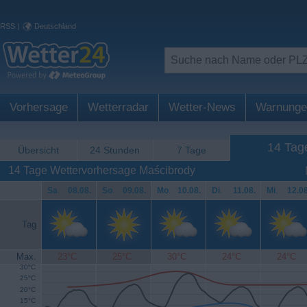
RSS
|
Deutschland
Vorhersage
Wetterradar
Wetter-News
Warnunge
14 Tag
Übersicht
24 Stunden
7 Tage
14 Tage Wettervorhersage Maścibrody
Sa
.
08.08.
So
.
09.08.
Mo
.
10.08.
Di
.
11.08.
Mi
.
12.08
Tag
Max.
23°C
25°C
30°C
24°C
24°C
30°C
25°C
20°C
15°C