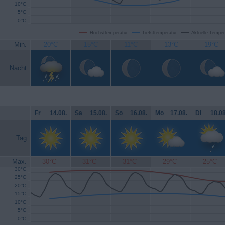
10°C
5°C
0°C
Höchsttemperatur
Tiefsttemperatur
Aktuelle Temper
Min.
20°C
15°C
11°C
13°C
19°C
Nacht
Fr
.
14.08.
Sa
.
15.08.
So
.
16.08.
Mo
.
17.08.
Di
.
18.08
Tag
Max.
30°C
31°C
31°C
29°C
25°C
30°C
25°C
20°C
15°C
10°C
5°C
0°C