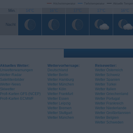
Höchsttemperatur
Tiefsttemperatur
Aktuelle Temper
Min.
14°C
16°C
17°C
17°C
16°C
Nacht
Aktuelles Wetter:
Wettervorhersage:
Reisewetter:
Unwetterwarnungen
Deutschland
Wetter Österreich
Wetter-Radar
Wetter Berlin
Wetter Schweiz
Satellitenbilder
Wetter Hamburg
Wetter Spanien
Wetter-News
Wetter München
Wetter Türkei
Skiwetter
Wetter Köln
Wetter Italien
Profi-Karten GFS (NCEP)
Wetter Frankfurt
Wetter Griechenland
Profi-Karten ECMWF
Wetter Essen
Wetter Portugal
Wetter Leipzig
Wetter Frankreich
Wetter Bremen
Wetter Niederlande
Wetter Stuttgart
Wetter Großbritannien
Wetter München
Wetter Belgien
Wetter Schweden