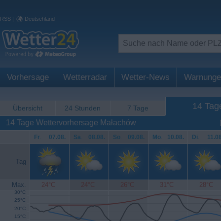
RSS
|
Deutschland
Vorhersage
Wetterradar
Wetter-News
Warnunge
14 Tag
Übersicht
24 Stunden
7 Tage
14 Tage Wettervorhersage Małachów
Fr
.
07.08.
Sa
.
08.08.
So
.
09.08.
Mo
.
10.08.
Di
.
11.08
Tag
Max.
24°C
24°C
26°C
31°C
28°C
30°C
25°C
20°C
15°C