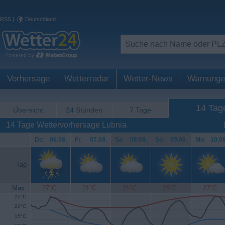
RSS
|
Deutschland
Vorhersage
Wetterradar
Wetter-News
Warnunge
14 Tag
Übersicht
24 Stunden
7 Tage
14 Tage Wettervorhersage Lubnia
Do
.
06.08.
Fr
.
07.08.
Sa
.
08.08.
So
.
09.08.
Mo
.
10.08
Tag
Max.
27°C
21°C
21°C
25°C
27°C
25°C
20°C
15°C