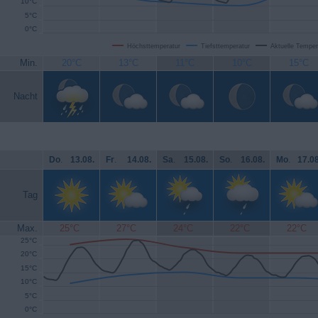
10°C
5°C
0°C
Höchsttemperatur
Tiefsttemperatur
Aktuelle Temper
Min.
20°C
13°C
11°C
10°C
15°C
Nacht
Do
.
13.08.
Fr
.
14.08.
Sa
.
15.08.
So
.
16.08.
Mo
.
17.08
Tag
Max.
25°C
27°C
24°C
22°C
22°C
25°C
20°C
15°C
10°C
5°C
0°C