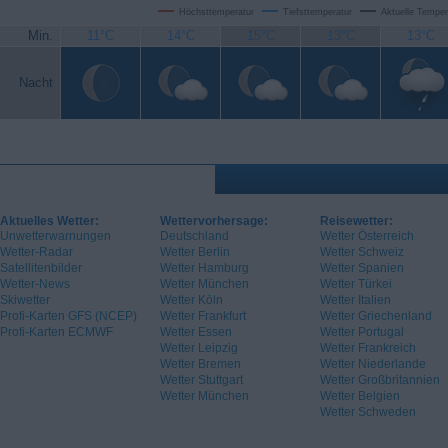
Höchsttemperatur
Tiefsttemperatur
Aktuelle Temper
Min.
11°C
14°C
15°C
13°C
13°C
Nacht
Aktuelles Wetter:
Wettervorhersage:
Reisewetter:
Unwetterwarnungen
Deutschland
Wetter Österreich
Wetter-Radar
Wetter Berlin
Wetter Schweiz
Satellitenbilder
Wetter Hamburg
Wetter Spanien
Wetter-News
Wetter München
Wetter Türkei
Skiwetter
Wetter Köln
Wetter Italien
Profi-Karten GFS (NCEP)
Wetter Frankfurt
Wetter Griechenland
Profi-Karten ECMWF
Wetter Essen
Wetter Portugal
Wetter Leipzig
Wetter Frankreich
Wetter Bremen
Wetter Niederlande
Wetter Stuttgart
Wetter Großbritannien
Wetter München
Wetter Belgien
Wetter Schweden