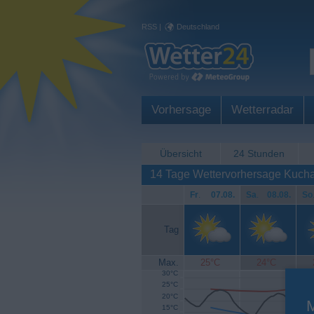
RSS
|
Deutschland
Vorhersage
Wetterradar
Übersicht
24 Stunden
14 Tage Wettervorhersage Kucha
Fr
.
07.08.
Sa
.
08.08.
So
Tag
Max.
25°C
24°C
30°C
25°C
20°C
15°C