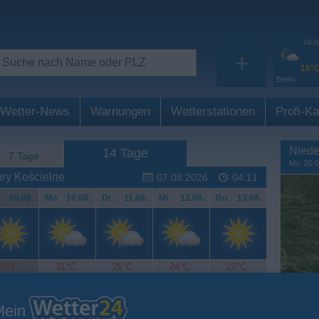
04:0
+
16°
Berlin
Wetter-News
Warnungen
Wetterstationen
Profi-Ka
Niede
14 Tage
7 Tage
Mo. 20.0
ry Kościelne
07.08.2026
04:11
.
09.08.
Mo
.
10.08.
Di
.
11.08.
Mi
.
12.08.
Do
.
13.08.
28°C
31°C
25°C
24°C
27°C
Mein