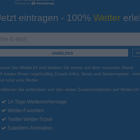
Jetzt eintragen - 100%
Wetter
erle
ur
Tiefsttemperatur
Aktuelle Temperatur
12°C
16°C
17°C
12°C
12°C
üb
utzen Sie Wetter24 und bleiben Sie immer auf dem neuesten Stand.
.
16.08.
Mo
.
17.08.
Di
.
18.08.
Mi
.
19.08.
Do
.
20.08.
ir bieten Ihnen regelmäßig Zusatz-Infos, News und Gewinnspiele - imm
nd rund ums Wetter.
rofitieren Sie außerdem von den vielen Zusatzfunktionen auf Wetter24:
26°C
25°C
22°C
23°C
24°C
14-Tage-Wettervorhersage
Wetter-Favoriten
Twitter Wetter-Ticker
Satelliten-Animation