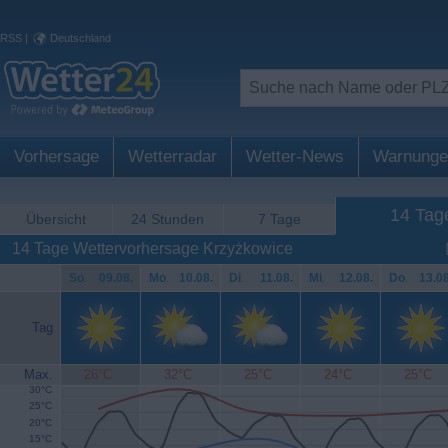
RSS
|
Deutschland
Vorhersage
Wetterradar
Wetter-News
Warnunge
14 Tag
Übersicht
24 Stunden
7 Tage
14 Tage Wettervorhersage Krzyżkowice
So
.
09.08.
Mo
.
10.08.
Di
.
11.08.
Mi
.
12.08.
Do
.
13.08
Tag
Max.
26°C
32°C
25°C
24°C
25°C
30°C
25°C
20°C
15°C