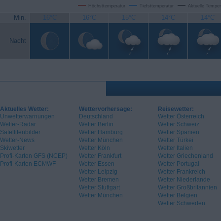
Höchsttemperatur
Tiefsttemperatur
Aktuelle Temper
Min.
16°C
16°C
15°C
14°C
14°C
Nacht
Aktuelles Wetter:
Wettervorhersage:
Reisewetter:
Unwetterwarnungen
Deutschland
Wetter Österreich
Wetter-Radar
Wetter Berlin
Wetter Schweiz
Satellitenbilder
Wetter Hamburg
Wetter Spanien
Wetter-News
Wetter München
Wetter Türkei
Skiwetter
Wetter Köln
Wetter Italien
Profi-Karten GFS (NCEP)
Wetter Frankfurt
Wetter Griechenland
Profi-Karten ECMWF
Wetter Essen
Wetter Portugal
Wetter Leipzig
Wetter Frankreich
Wetter Bremen
Wetter Niederlande
Wetter Stuttgart
Wetter Großbritannien
Wetter München
Wetter Belgien
Wetter Schweden