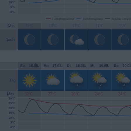
10°C
5°C
0°C
Höchsttemperatur
Tiefsttemperatur
Aktuelle Temper
Min.
11°C
13°C
17°C
11°C
11°C
Nacht
So
.
16.08.
Mo
.
17.08.
Di
.
18.08.
Mi
.
19.08.
Do
.
20.08
Tag
Max.
32°C
27°C
26°C
24°C
24°C
30°C
25°C
20°C
15°C
10°C
5°C
0°C