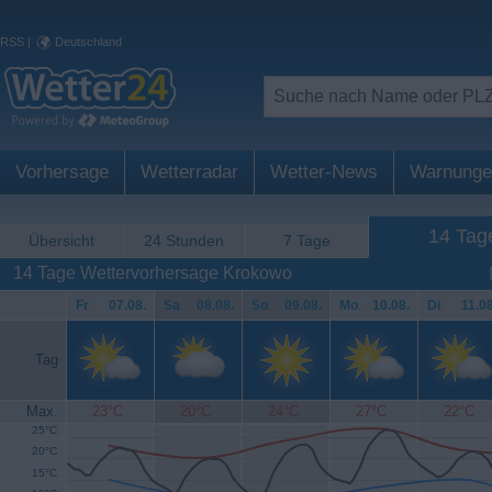
RSS
|
Deutschland
Vorhersage
Wetterradar
Wetter-News
Warnunge
14 Tag
Übersicht
24 Stunden
7 Tage
14 Tage Wettervorhersage Krokowo
Fr
.
07.08.
Sa
.
08.08.
So
.
09.08.
Mo
.
10.08.
Di
.
11.08
Tag
Max.
23°C
20°C
24°C
27°C
22°C
25°C
20°C
15°C