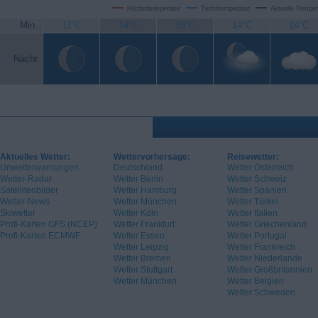
Höchsttemperatur
Tiefsttemperatur
Aktuelle Temper
Min.
12°C
14°C
15°C
14°C
14°C
Nacht
Aktuelles Wetter:
Wettervorhersage:
Reisewetter:
Unwetterwarnungen
Deutschland
Wetter Österreich
Wetter-Radar
Wetter Berlin
Wetter Schweiz
Satellitenbilder
Wetter Hamburg
Wetter Spanien
Wetter-News
Wetter München
Wetter Türkei
Skiwetter
Wetter Köln
Wetter Italien
Profi-Karten GFS (NCEP)
Wetter Frankfurt
Wetter Griechenland
Profi-Karten ECMWF
Wetter Essen
Wetter Portugal
Wetter Leipzig
Wetter Frankreich
Wetter Bremen
Wetter Niederlande
Wetter Stuttgart
Wetter Großbritannien
Wetter München
Wetter Belgien
Wetter Schweden