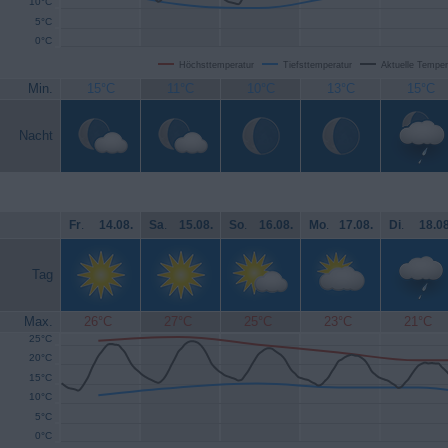
10°C
5°C
0°C
Höchsttemperatur
Tiefsttemperatur
Aktuelle Temper
Min.
15°C
11°C
10°C
13°C
15°C
Nacht
Fr
.
14.08.
Sa
.
15.08.
So
.
16.08.
Mo
.
17.08.
Di
.
18.08
Tag
Max.
26°C
27°C
25°C
23°C
21°C
25°C
20°C
15°C
10°C
5°C
0°C