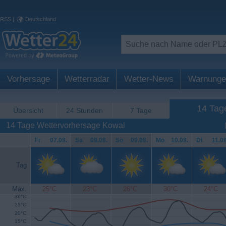
RSS
|
Deutschland
Vorhersage
Wetterradar
Wetter-News
Warnunge
14 Tag
Übersicht
24 Stunden
7 Tage
14 Tage Wettervorhersage Kowal
Fr
.
07.08.
Sa
.
08.08.
So
.
09.08.
Mo
.
10.08.
Di
.
11.08
Tag
Max.
25°C
23°C
26°C
30°C
24°C
30°C
25°C
20°C
15°C