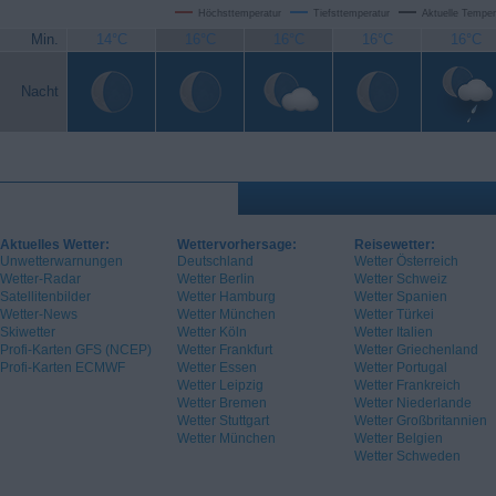
Höchsttemperatur
Tiefsttemperatur
Aktuelle Temper
Min.
14°C
16°C
16°C
16°C
16°C
Nacht
Aktuelles Wetter:
Wettervorhersage:
Reisewetter:
Unwetterwarnungen
Deutschland
Wetter Österreich
Wetter-Radar
Wetter Berlin
Wetter Schweiz
Satellitenbilder
Wetter Hamburg
Wetter Spanien
Wetter-News
Wetter München
Wetter Türkei
Skiwetter
Wetter Köln
Wetter Italien
Profi-Karten GFS (NCEP)
Wetter Frankfurt
Wetter Griechenland
Profi-Karten ECMWF
Wetter Essen
Wetter Portugal
Wetter Leipzig
Wetter Frankreich
Wetter Bremen
Wetter Niederlande
Wetter Stuttgart
Wetter Großbritannien
Wetter München
Wetter Belgien
Wetter Schweden