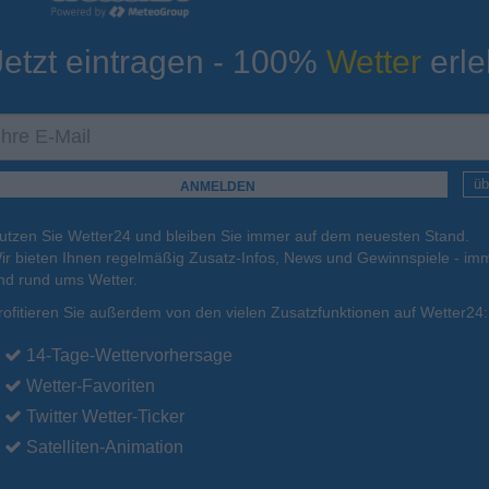
Jetzt eintragen - 100%
Wetter
erle
ur
Tiefsttemperatur
Aktuelle Temperatur
12°C
17°C
16°C
11°C
13°C
üb
utzen Sie Wetter24 und bleiben Sie immer auf dem neuesten Stand.
.
16.08.
Mo
.
17.08.
Di
.
18.08.
Mi
.
19.08.
Do
.
20.08.
ir bieten Ihnen regelmäßig Zusatz-Infos, News und Gewinnspiele - imm
nd rund ums Wetter.
rofitieren Sie außerdem von den vielen Zusatzfunktionen auf Wetter24:
27°C
24°C
22°C
23°C
23°C
14-Tage-Wettervorhersage
Wetter-Favoriten
Twitter Wetter-Ticker
Satelliten-Animation