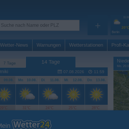
11:0
+
20°
Berlin
Wetter-News
Warnungen
Wetterstationen
Profi-Ka
Niede
14 Tage
7 Tage
Mo. 20.0
niki
07.08.2026
11:59
.
09.08.
Mo
.
10.08.
Di
.
11.08.
Mi
.
12.08.
Do
.
13.08.
29°C
31°C
24°C
25°C
28°C
Mein