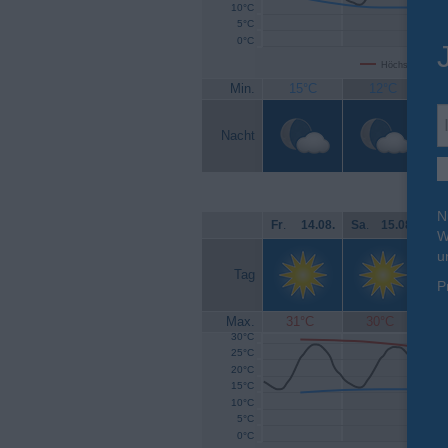
10°C
5°C
0°C
Höchsttemperat
Min.
15°C
12°C
Nacht
N
Fr
.
14.08.
Sa
.
15.08.
So
W
u
Tag
P
Max.
31°C
30°C
30°C
25°C
20°C
15°C
10°C
5°C
0°C