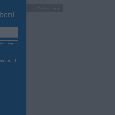
Werbeanzeige
ben!
erspringen
er aktuell