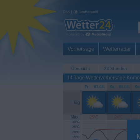
RSS
|
Deutschland
Vorhersage
Wetterradar
Übersicht
24 Stunden
14 Tage Wettervorhersage Komor
Fr
.
07.08.
Sa
.
08.08.
So
Tag
Max.
25°C
24°C
30°C
25°C
20°C
15°C