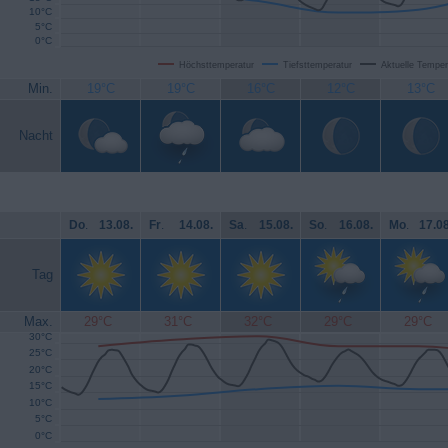
10°C
5°C
0°C
Höchsttemperatur
Tiefsttemperatur
Aktuelle Temper
Min.
19°C
19°C
16°C
12°C
13°C
Nacht
Do
.
13.08.
Fr
.
14.08.
Sa
.
15.08.
So
.
16.08.
Mo
.
17.08
Tag
Max.
29°C
31°C
32°C
29°C
29°C
30°C
25°C
20°C
15°C
10°C
5°C
0°C