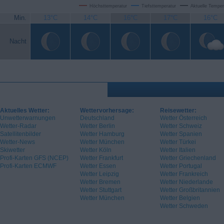
Höchsttemperatur
Tiefsttemperatur
Aktuelle Temper
Min.
13°C
14°C
16°C
17°C
16°C
Nacht
Aktuelles Wetter:
Wettervorhersage:
Reisewetter:
Unwetterwarnungen
Deutschland
Wetter Österreich
Wetter-Radar
Wetter Berlin
Wetter Schweiz
Satellitenbilder
Wetter Hamburg
Wetter Spanien
Wetter-News
Wetter München
Wetter Türkei
Skiwetter
Wetter Köln
Wetter Italien
Profi-Karten GFS (NCEP)
Wetter Frankfurt
Wetter Griechenland
Profi-Karten ECMWF
Wetter Essen
Wetter Portugal
Wetter Leipzig
Wetter Frankreich
Wetter Bremen
Wetter Niederlande
Wetter Stuttgart
Wetter Großbritannien
Wetter München
Wetter Belgien
Wetter Schweden