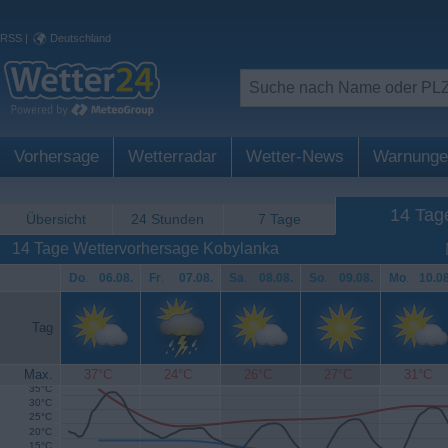
RSS
|
Deutschland
Vorhersage
Wetterradar
Wetter-News
Warnunge
14 Tag
Übersicht
24 Stunden
7 Tage
14 Tage Wettervorhersage Kobylanka
Do
.
06.08.
Fr
.
07.08.
Sa
.
08.08.
So
.
09.08.
Mo
.
10.08
Tag
Max.
37°C
24°C
26°C
27°C
31°C
35°C
30°C
25°C
20°C
15°C