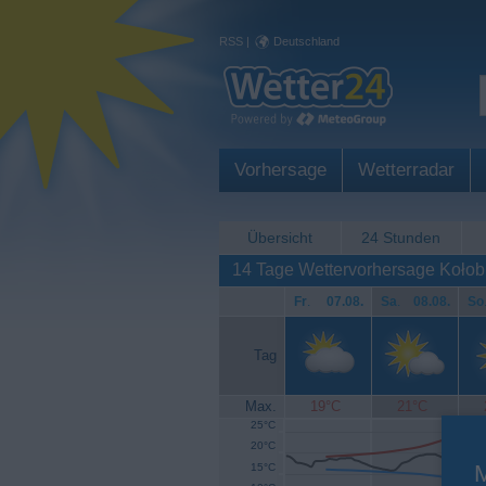
RSS
|
Deutschland
Vorhersage
Wetterradar
Übersicht
24 Stunden
14 Tage Wettervorhersage Kołob
Fr
.
07.08.
Sa
.
08.08.
So
Tag
Max.
19°C
21°C
25°C
20°C
15°C