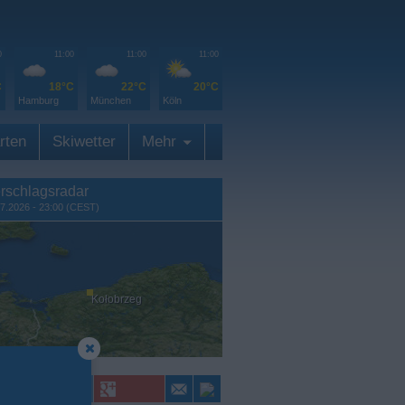
0
11:00
11:00
11:00
C
18°C
22°C
20°C
Hamburg
München
Köln
rten
Skiwetter
Mehr
rschlagsradar
7.2026 - 23:00 (CEST)
Kołobrzeg