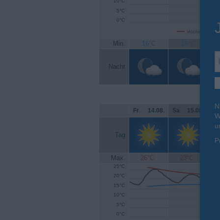
10°C
5°C
0°C
Höchsttemperat
Min.
16°C
15°C
Nacht
N
Fr
.
14.08.
Sa
.
15.08.
So
W
u
Tag
P
Max.
26°C
23°C
25°C
20°C
15°C
10°C
5°C
0°C