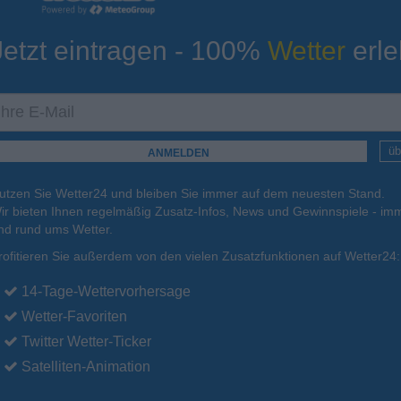
Jetzt eintragen - 100%
Wetter
erle
ur
Tiefsttemperatur
Aktuelle Temperatur
13°C
19°C
15°C
13°C
13°C
üb
utzen Sie Wetter24 und bleiben Sie immer auf dem neuesten Stand.
.
16.08.
Mo
.
17.08.
Di
.
18.08.
Mi
.
19.08.
Do
.
20.08.
ir bieten Ihnen regelmäßig Zusatz-Infos, News und Gewinnspiele - imm
nd rund ums Wetter.
rofitieren Sie außerdem von den vielen Zusatzfunktionen auf Wetter24:
22°C
22°C
20°C
20°C
20°C
14-Tage-Wettervorhersage
Wetter-Favoriten
Twitter Wetter-Ticker
Satelliten-Animation