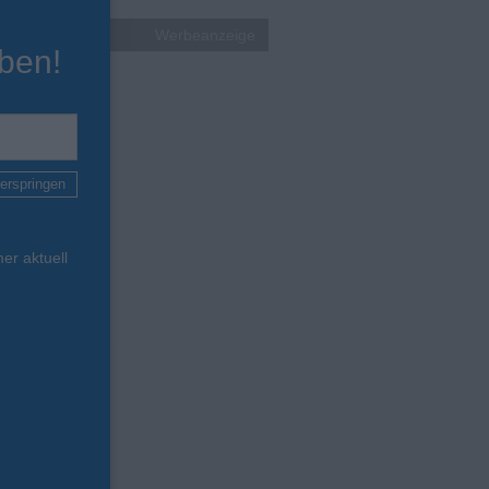
Werbeanzeige
ben!
erspringen
er aktuell