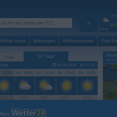
11:0
+
20°
Berlin
Wetter-News
Warnungen
Wetterstationen
Profi-Ka
Niede
14 Tage
7 Tage
Mo. 20.0
rzeg
07.08.2026
11:22
.
09.08.
Mo
.
10.08.
Di
.
11.08.
Mi
.
12.08.
Do
.
13.08.
26°C
23°C
19°C
21°C
23°C
Mein