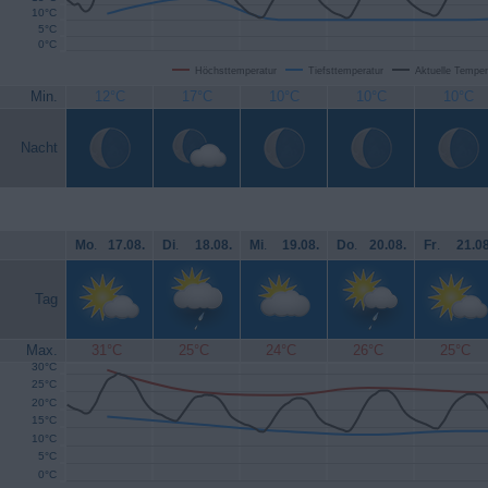
10°C
5°C
0°C
Höchsttemperatur
Tiefsttemperatur
Aktuelle Temper
Min.
12°C
17°C
10°C
10°C
10°C
Nacht
Mo
.
17.08.
Di
.
18.08.
Mi
.
19.08.
Do
.
20.08.
Fr
.
21.08
Tag
Max.
31°C
25°C
24°C
26°C
25°C
30°C
25°C
20°C
15°C
10°C
5°C
0°C