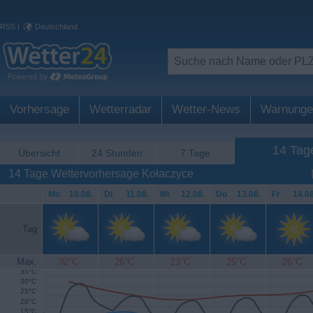
RSS
|
Deutschland
Vorhersage
Wetterradar
Wetter-News
Warnunge
14 Tag
Übersicht
24 Stunden
7 Tage
14 Tage Wettervorhersage Kołaczyce
Mo
.
10.08.
Di
.
11.08.
Mi
.
12.08.
Do
.
13.08.
Fr
.
14.08
Tag
Max.
32°C
26°C
23°C
25°C
26°C
35°C
30°C
25°C
20°C
15°C