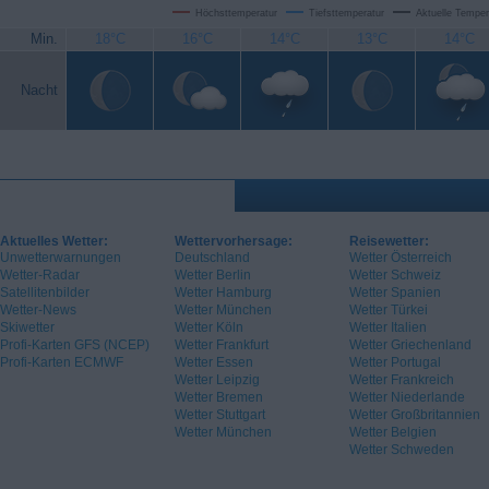
Höchsttemperatur
Tiefsttemperatur
Aktuelle Temper
Min.
18°C
16°C
14°C
13°C
14°C
Nacht
Aktuelles Wetter:
Wettervorhersage:
Reisewetter:
Unwetterwarnungen
Deutschland
Wetter Österreich
Wetter-Radar
Wetter Berlin
Wetter Schweiz
Satellitenbilder
Wetter Hamburg
Wetter Spanien
Wetter-News
Wetter München
Wetter Türkei
Skiwetter
Wetter Köln
Wetter Italien
Profi-Karten GFS (NCEP)
Wetter Frankfurt
Wetter Griechenland
Profi-Karten ECMWF
Wetter Essen
Wetter Portugal
Wetter Leipzig
Wetter Frankreich
Wetter Bremen
Wetter Niederlande
Wetter Stuttgart
Wetter Großbritannien
Wetter München
Wetter Belgien
Wetter Schweden