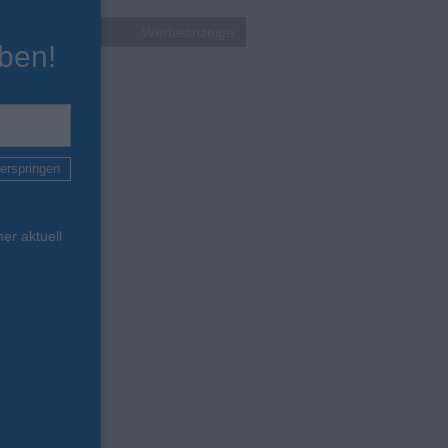
Werbeanzeige
ben!
erspringen
er aktuell