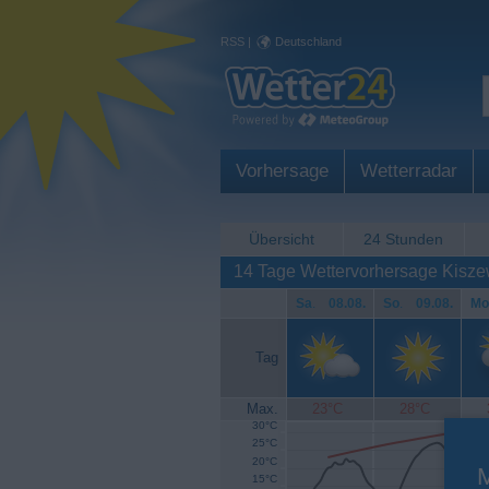
RSS
|
Deutschland
Vorhersage
Wetterradar
Übersicht
24 Stunden
14 Tage Wettervorhersage Kisz
Sa
.
08.08.
So
.
09.08.
Mo
Tag
Max.
23°C
28°C
30°C
25°C
20°C
15°C