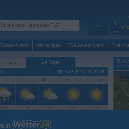
21:0
+
20°
Berlin
Wetter-News
Warnungen
Wetterstationen
Profi-Ka
Niede
14 Tage
7 Tage
Mo. 20.0
ewo
08.08.2026
22:09
.
10.08.
Di
.
11.08.
Mi
.
12.08.
Do
.
13.08.
Fr
.
14.08.
31°C
22°C
23°C
26°C
29°C
Mein