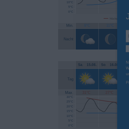
10°C
5°C
0°C
Höchsttemperat
Min.
9°C
11°C
Nacht
N
Sa
.
15.08.
So
.
16.08.
Mo
W
u
Tag
P
Max.
31°C
27°C
30°C
25°C
20°C
15°C
10°C
5°C
0°C