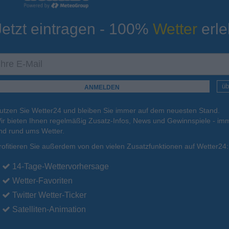
Jetzt eintragen - 100%
Wetter
erle
ur
Tiefsttemperatur
Aktuelle Temperatur
18°C
13°C
9°C
11°C
13°C
üb
utzen Sie Wetter24 und bleiben Sie immer auf dem neuesten Stand.
.
17.08.
Di
.
18.08.
Mi
.
19.08.
Do
.
20.08.
Fr
.
21.08.
ir bieten Ihnen regelmäßig Zusatz-Infos, News und Gewinnspiele - imm
nd rund ums Wetter.
rofitieren Sie außerdem von den vielen Zusatzfunktionen auf Wetter24:
25°C
23°C
23°C
23°C
23°C
14-Tage-Wettervorhersage
Wetter-Favoriten
Twitter Wetter-Ticker
Satelliten-Animation