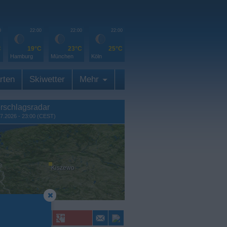
0
22:00
22:00
22:00
C
19°C
23°C
25°C
Hamburg
München
Köln
rten
Skiwetter
Mehr
rschlagsradar
7.2026 - 23:00 (CEST)
Kiszewo