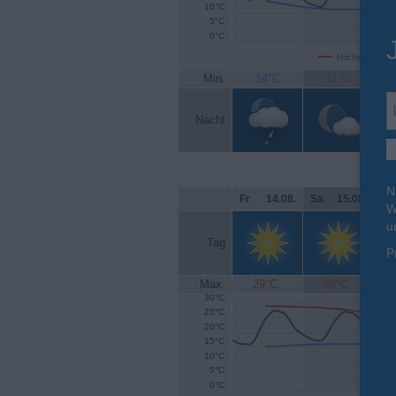
10°C
5°C
0°C
Höchsttemperat
Min.
14°C
11°C
Nacht
N
Fr
.
14.08.
Sa
.
15.08.
So
W
u
Tag
P
Max.
29°C
28°C
30°C
25°C
20°C
15°C
10°C
5°C
0°C