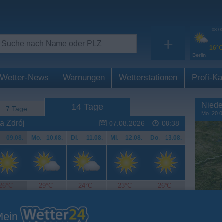
08:0
+
16°
Berlin
Wetter-News
Warnungen
Wetterstationen
Profi-Ka
Niede
14 Tage
7 Tage
Mo. 20.0
a Zdrój
07.08.2026
08:38
.
09.08.
Mo
.
10.08.
Di
.
11.08.
Mi
.
12.08.
Do
.
13.08.
26°C
29°C
24°C
23°C
26°C
Mein