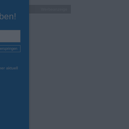
Werbeanzeige
ben!
erspringen
er aktuell