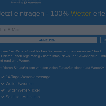
Jetzt eintragen - 100%
Wetter
erle
ur
Tiefsttemperatur
Aktuelle Temperatur
11°C
16°C
16°C
11°C
12°C
üb
utzen Sie Wetter24 und bleiben Sie immer auf dem neuesten Stand.
.
16.08.
Mo
.
17.08.
Di
.
18.08.
Mi
.
19.08.
Do
.
20.08.
ir bieten Ihnen regelmäßig Zusatz-Infos, News und Gewinnspiele - imm
nd rund ums Wetter.
rofitieren Sie außerdem von den vielen Zusatzfunktionen auf Wetter24:
25°C
23°C
19°C
21°C
20°C
14-Tage-Wettervorhersage
Wetter-Favoriten
Twitter Wetter-Ticker
Satelliten-Animation