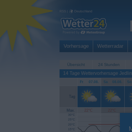
RSS
|
Deutschland
Vorhersage
Wetterradar
Übersicht
24 Stunden
14 Tage Wettervorhersage Jedlin
Fr
.
07.08.
Sa
.
08.08.
So
Tag
Max.
22°C
22°C
30°C
25°C
20°C
15°C