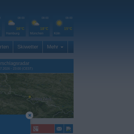
0
08:00
08:00
08:00
C
16°C
18°C
15°C
Hamburg
München
Köln
rten
Skiwetter
Mehr
rschlagsradar
7.2026 - 23:00 (CEST)
Jedlina Zdrój