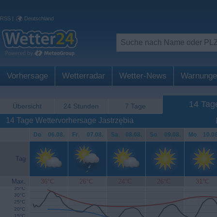
RSS
|
Deutschland
Vorhersage
Wetterradar
Wetter-News
Warnunge
14 Tag
Übersicht
24 Stunden
7 Tage
14 Tage Wettervorhersage Jastrzębia
Do
.
06.08.
Fr
.
07.08.
Sa
.
08.08.
So
.
09.08.
Mo
.
10.08
Tag
Max.
36°C
26°C
24°C
26°C
31°C
35°C
30°C
25°C
20°C
15°C