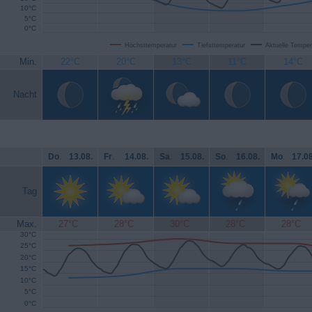
10°C
5°C
0°C
Höchsttemperatur
Tiefsttemperatur
Aktuelle Temper
Min.
22°C
20°C
13°C
11°C
14°C
Nacht
Do
.
13.08.
Fr
.
14.08.
Sa
.
15.08.
So
.
16.08.
Mo
.
17.08
Tag
Max.
27°C
28°C
30°C
28°C
28°C
30°C
25°C
20°C
15°C
10°C
5°C
0°C