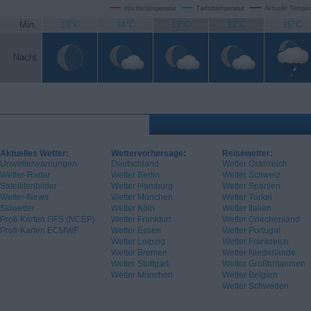
Höchsttemperatur
Tiefsttemperatur
Aktuelle Temper
Min.
13°C
14°C
17°C
17°C
16°C
Nacht
Aktuelles Wetter:
Wettervorhersage:
Reisewetter:
Unwetterwarnungen
Deutschland
Wetter Österreich
Wetter-Radar
Wetter Berlin
Wetter Schweiz
Satellitenbilder
Wetter Hamburg
Wetter Spanien
Wetter-News
Wetter München
Wetter Türkei
Skiwetter
Wetter Köln
Wetter Italien
Profi-Karten GFS (NCEP)
Wetter Frankfurt
Wetter Griechenland
Profi-Karten ECMWF
Wetter Essen
Wetter Portugal
Wetter Leipzig
Wetter Frankreich
Wetter Bremen
Wetter Niederlande
Wetter Stuttgart
Wetter Großbritannien
Wetter München
Wetter Belgien
Wetter Schweden