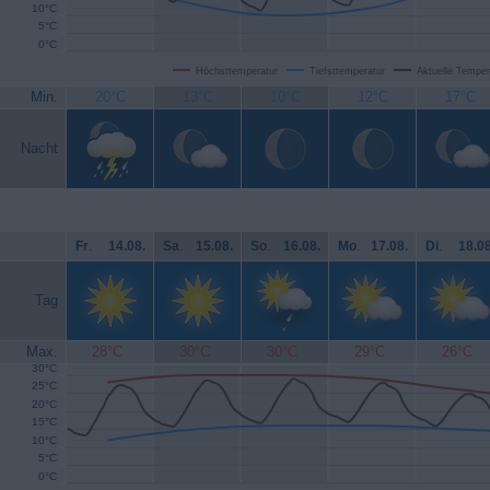
10°C
5°C
0°C
Höchsttemperatur
Tiefsttemperatur
Aktuelle Temper
Min.
20°C
13°C
10°C
12°C
17°C
Nacht
Fr
.
14.08.
Sa
.
15.08.
So
.
16.08.
Mo
.
17.08.
Di
.
18.08
Tag
Max.
28°C
30°C
30°C
29°C
26°C
30°C
25°C
20°C
15°C
10°C
5°C
0°C