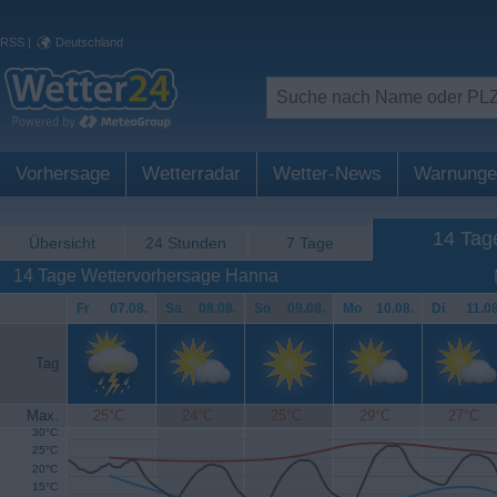
RSS
|
Deutschland
Vorhersage
Wetterradar
Wetter-News
Warnunge
14 Tag
Übersicht
24 Stunden
7 Tage
14 Tage Wettervorhersage Hanna
Fr
.
07.08.
Sa
.
08.08.
So
.
09.08.
Mo
.
10.08.
Di
.
11.08
Tag
Max.
25°C
24°C
25°C
29°C
27°C
30°C
25°C
20°C
15°C