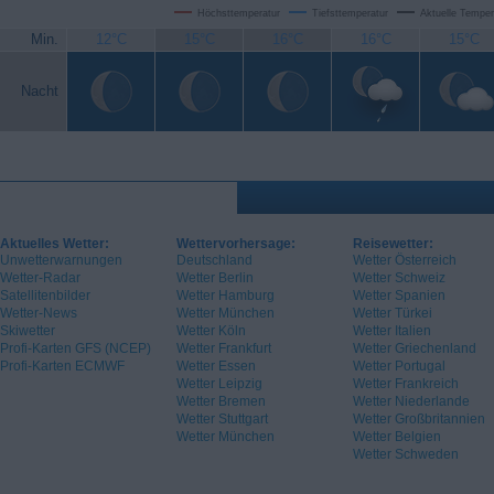
Höchsttemperatur
Tiefsttemperatur
Aktuelle Temper
Min.
12°C
15°C
16°C
16°C
15°C
Nacht
Aktuelles Wetter:
Wettervorhersage:
Reisewetter:
Unwetterwarnungen
Deutschland
Wetter Österreich
Wetter-Radar
Wetter Berlin
Wetter Schweiz
Satellitenbilder
Wetter Hamburg
Wetter Spanien
Wetter-News
Wetter München
Wetter Türkei
Skiwetter
Wetter Köln
Wetter Italien
Profi-Karten GFS (NCEP)
Wetter Frankfurt
Wetter Griechenland
Profi-Karten ECMWF
Wetter Essen
Wetter Portugal
Wetter Leipzig
Wetter Frankreich
Wetter Bremen
Wetter Niederlande
Wetter Stuttgart
Wetter Großbritannien
Wetter München
Wetter Belgien
Wetter Schweden