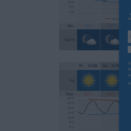
10°C
5°C
0°C
Höchsttemperat
Min.
16°C
12°C
Nacht
N
Fr
.
14.08.
Sa
.
15.08.
So
W
u
Tag
P
Max.
31°C
30°C
30°C
25°C
20°C
15°C
10°C
5°C
0°C