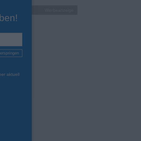
Werbeanzeige
ben!
erspringen
er aktuell