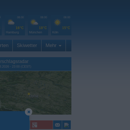
0
08:00
08:00
08:00
C
16°C
18°C
15°C
Hamburg
München
Köln
rten
Skiwetter
Mehr
rschlagsradar
8.2026 - 23:00 (CEST)
Dolsk