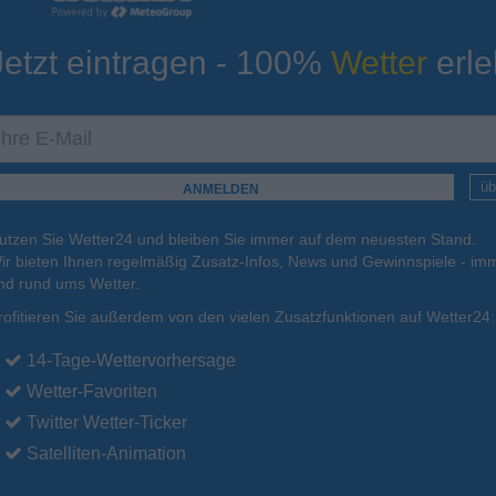
Jetzt eintragen - 100%
Wetter
erle
ur
Tiefsttemperatur
Aktuelle Temperatur
12°C
16°C
16°C
11°C
13°C
üb
utzen Sie Wetter24 und bleiben Sie immer auf dem neuesten Stand.
.
16.08.
Mo
.
17.08.
Di
.
18.08.
Mi
.
19.08.
Do
.
20.08.
ir bieten Ihnen regelmäßig Zusatz-Infos, News und Gewinnspiele - imm
nd rund ums Wetter.
rofitieren Sie außerdem von den vielen Zusatzfunktionen auf Wetter24:
28°C
24°C
22°C
23°C
24°C
14-Tage-Wettervorhersage
Wetter-Favoriten
Twitter Wetter-Ticker
Satelliten-Animation