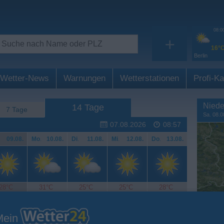
08:0
+
16°
Berlin
Wetter-News
Warnungen
Wetterstationen
Profi-Ka
Niede
14 Tage
7 Tage
Sa. 08.0
07.08.2026
08:57
.
09.08.
Mo
.
10.08.
Di
.
11.08.
Mi
.
12.08.
Do
.
13.08.
28°C
31°C
25°C
25°C
28°C
Mein