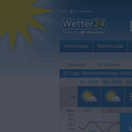
RSS
|
Deutschland
Vorhersage
Wetterradar
Übersicht
24 Stunden
14 Tage Wettervorhersage Dolsk
Fr
.
07.08.
Sa
.
08.08.
So
Tag
Max.
25°C
24°C
30°C
25°C
20°C
15°C