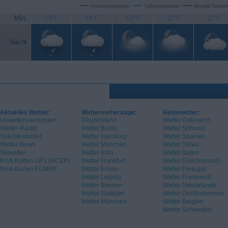
Höchsttemperatur
Tiefsttemperatur
Aktuelle Temper
Min.
13°C
14°C
13°C
12°C
12°C
Nacht
Aktuelles Wetter:
Wettervorhersage:
Reisewetter:
Unwetterwarnungen
Deutschland
Wetter Österreich
Wetter-Radar
Wetter Berlin
Wetter Schweiz
Satellitenbilder
Wetter Hamburg
Wetter Spanien
Wetter-News
Wetter München
Wetter Türkei
Skiwetter
Wetter Köln
Wetter Italien
Profi-Karten GFS (NCEP)
Wetter Frankfurt
Wetter Griechenland
Profi-Karten ECMWF
Wetter Essen
Wetter Portugal
Wetter Leipzig
Wetter Frankreich
Wetter Bremen
Wetter Niederlande
Wetter Stuttgart
Wetter Großbritannien
Wetter München
Wetter Belgien
Wetter Schweden