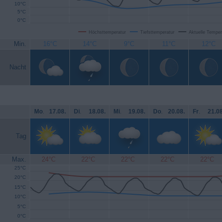
10°C
5°C
0°C
Höchsttemperatur
Tiefsttemperatur
Aktuelle Temper
Min.
16°C
14°C
9°C
11°C
12°C
Nacht
Mo
.
17.08.
Di
.
18.08.
Mi
.
19.08.
Do
.
20.08.
Fr
.
21.08
Tag
Max.
24°C
22°C
22°C
22°C
22°C
25°C
20°C
15°C
10°C
5°C
0°C