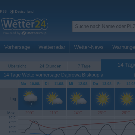
RSS
|
Deutschland
Vorhersage
Wetterradar
Wetter-News
Warnunge
14 Tag
Übersicht
24 Stunden
7 Tage
14 Tage Wettervorhersage Dąbrowa Biskpupia
Mo
.
10.08.
Di
.
11.08.
Mi
.
12.08.
Do
.
13.08.
Fr
.
14.08
Tag
Max.
29°C
21°C
24°C
26°C
28°C
30°C
25°C
20°C
15°C