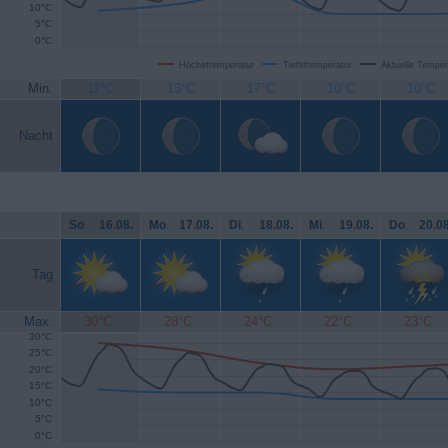
10°C
5°C
0°C
Höchsttemperatur
Tiefsttemperatur
Aktuelle Temper
Min.
11°C
13°C
17°C
10°C
10°C
Nacht
So
.
16.08.
Mo
.
17.08.
Di
.
18.08.
Mi
.
19.08.
Do
.
20.08
Tag
Max.
30°C
28°C
24°C
22°C
23°C
30°C
25°C
20°C
15°C
10°C
5°C
0°C