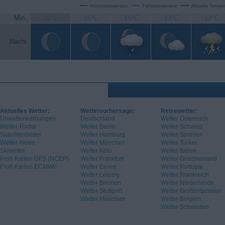
Höchsttemperatur
Tiefsttemperatur
Aktuelle Temper
Min.
16°C
15°C
15°C
13°C
13°C
Nacht
Aktuelles Wetter:
Wettervorhersage:
Reisewetter:
Unwetterwarnungen
Deutschland
Wetter Österreich
Wetter-Radar
Wetter Berlin
Wetter Schweiz
Satellitenbilder
Wetter Hamburg
Wetter Spanien
Wetter-News
Wetter München
Wetter Türkei
Skiwetter
Wetter Köln
Wetter Italien
Profi-Karten GFS (NCEP)
Wetter Frankfurt
Wetter Griechenland
Profi-Karten ECMWF
Wetter Essen
Wetter Portugal
Wetter Leipzig
Wetter Frankreich
Wetter Bremen
Wetter Niederlande
Wetter Stuttgart
Wetter Großbritannien
Wetter München
Wetter Belgien
Wetter Schweden