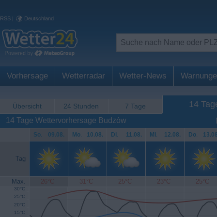
RSS
|
Deutschland
Vorhersage
Wetterradar
Wetter-News
Warnunge
14 Tag
Übersicht
24 Stunden
7 Tage
14 Tage Wettervorhersage Budzów
So
.
09.08.
Mo
.
10.08.
Di
.
11.08.
Mi
.
12.08.
Do
.
13.08
Tag
Max.
26°C
31°C
25°C
23°C
25°C
30°C
25°C
20°C
15°C