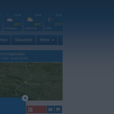
0
05:00
06:00
05:00
C
15°C
16°C
15°C
Hamburg
München
Köln
rten
Skiwetter
Mehr
rschlagsradar
7.2026 - 23:00 (CEST)
Boguszów