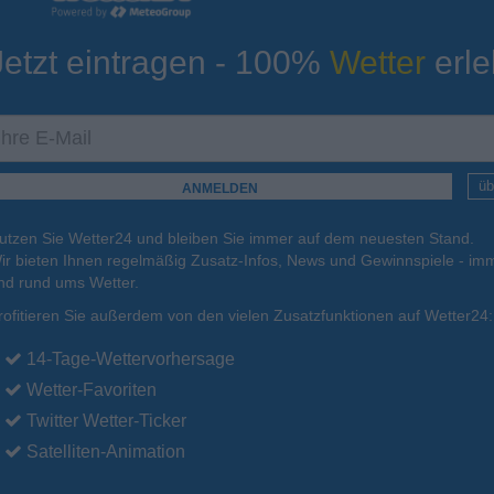
Jetzt eintragen - 100%
Wetter
erle
ur
Tiefsttemperatur
Aktuelle Temperatur
11°C
12°C
17°C
12°C
12°C
üb
utzen Sie Wetter24 und bleiben Sie immer auf dem neuesten Stand.
.
16.08.
Mo
.
17.08.
Di
.
18.08.
Mi
.
19.08.
Do
.
20.08.
ir bieten Ihnen regelmäßig Zusatz-Infos, News und Gewinnspiele - imm
nd rund ums Wetter.
rofitieren Sie außerdem von den vielen Zusatzfunktionen auf Wetter24:
31°C
30°C
27°C
25°C
25°C
14-Tage-Wettervorhersage
Wetter-Favoriten
Twitter Wetter-Ticker
Satelliten-Animation