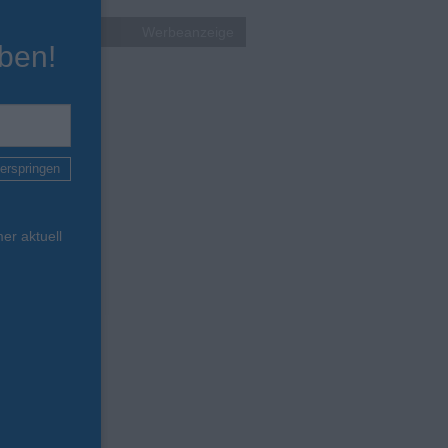
Werbeanzeige
ben!
erspringen
er aktuell