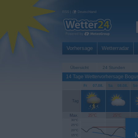
RSS
|
Deutschland
Vorhersage
Wetterradar
Übersicht
24 Stunden
14 Tage Wettervorhersage Bogu
Fr
.
07.08.
Sa
.
08.08.
So
Tag
Max.
25°C
25°C
30°C
25°C
20°C
15°C