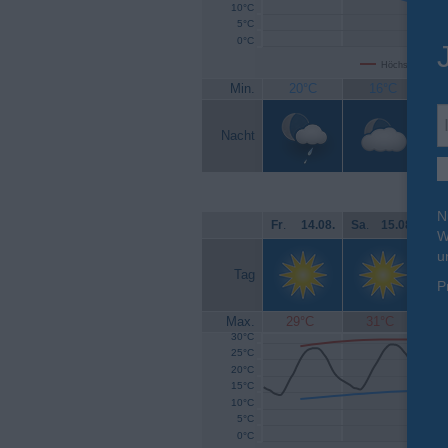
10°C
5°C
0°C
Höchsttemperat
Min.
20°C
16°C
Nacht
N
Fr
.
14.08.
Sa
.
15.08.
So
W
u
Tag
P
Max.
29°C
31°C
30°C
25°C
20°C
15°C
10°C
5°C
0°C