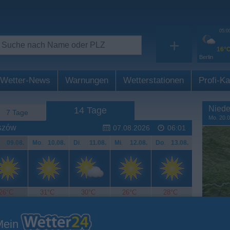
05:0
+
16°
Berlin
Wetter-News
Warnungen
Wetterstationen
Profi-Ka
Niede
14 Tage
7 Tage
Mo. 20.0
szów
07.08.2026
06:01
.
09.08.
Mo
.
10.08.
Di
.
11.08.
Mi
.
12.08.
Do
.
13.08.
26°C
31°C
30°C
26°C
28°C
Mein