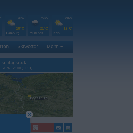
0
08:00
08:00
08:00
C
19°C
21°C
18°C
Hamburg
München
Köln
rten
Skiwetter
Mehr
rschlagsradar
7.2026 - 23:00 (CEST)
Bogdaniec