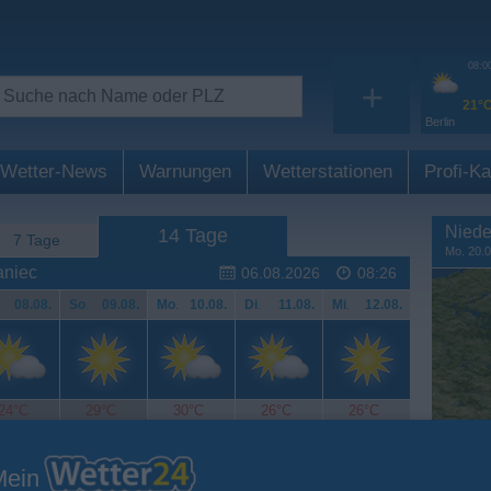
08:0
+
21°
Berlin
Wetter-News
Warnungen
Wetterstationen
Profi-Ka
Niede
14 Tage
7 Tage
Mo. 20.0
aniec
06.08.2026
08:26
.
08.08.
So
.
09.08.
Mo
.
10.08.
Di
.
11.08.
Mi
.
12.08.
24°C
29°C
30°C
26°C
26°C
Mein