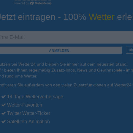
Jetzt eintragen - 100%
Wetter
erle
ur
Tiefsttemperatur
Aktuelle Temperatur
12°C
12°C
18°C
16°C
12°C
üb
utzen Sie Wetter24 und bleiben Sie immer auf dem neuesten Stand.
.
15.08.
So
.
16.08.
Mo
.
17.08.
Di
.
18.08.
Mi
.
19.08.
ir bieten Ihnen regelmäßig Zusatz-Infos, News und Gewinnspiele - imm
nd rund ums Wetter.
rofitieren Sie außerdem von den vielen Zusatzfunktionen auf Wetter24:
26°C
24°C
24°C
23°C
21°C
14-Tage-Wettervorhersage
Wetter-Favoriten
Twitter Wetter-Ticker
Satelliten-Animation