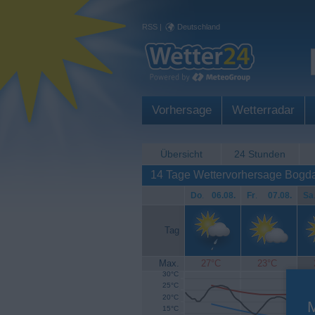
RSS
|
Deutschland
Vorhersage
Wetterradar
Übersicht
24 Stunden
14 Tage Wettervorhersage Bogd
Do
.
06.08.
Fr
.
07.08.
Sa
Tag
Max.
27°C
23°C
30°C
25°C
20°C
15°C