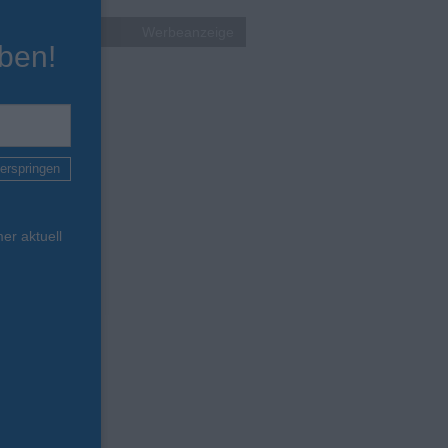
Werbeanzeige
ben!
erspringen
er aktuell