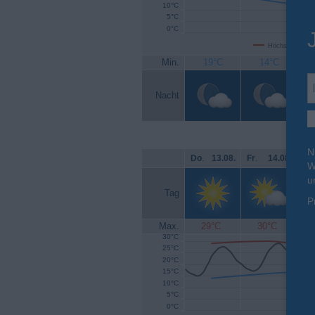
10°C
5°C
0°C
Höchsttemperat
Min.
19°C
14°C
Nacht
N
Do
.
13.08.
Fr
.
14.08.
Sa
W
u
Tag
P
Max.
29°C
30°C
30°C
25°C
20°C
15°C
10°C
5°C
0°C