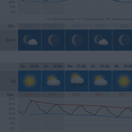
10°C
5°C
0°C
Höchsttemperatur
Tiefsttemperatur
Aktuelle Temper
Min.
13°C
12°C
16°C
17°C
12°C
Nacht
Sa
.
15.08.
So
.
16.08.
Mo
.
17.08.
Di
.
18.08.
Mi
.
19.08
Tag
Max.
31°C
27°C
26°C
25°C
23°C
30°C
25°C
20°C
15°C
10°C
5°C
0°C