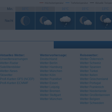
Höchsttemperatur
Tiefsttemperatur
Aktuelle Temper
Min.
16°C
17°C
16°C
15°C
13°C
Nacht
Aktuelles Wetter:
Wettervorhersage:
Reisewetter:
Unwetterwarnungen
Deutschland
Wetter Österreich
Wetter-Radar
Wetter Berlin
Wetter Schweiz
Satellitenbilder
Wetter Hamburg
Wetter Spanien
Wetter-News
Wetter München
Wetter Türkei
Skiwetter
Wetter Köln
Wetter Italien
Profi-Karten GFS (NCEP)
Wetter Frankfurt
Wetter Griechenland
Profi-Karten ECMWF
Wetter Essen
Wetter Portugal
Wetter Leipzig
Wetter Frankreich
Wetter Bremen
Wetter Niederlande
Wetter Stuttgart
Wetter Großbritannien
Wetter München
Wetter Belgien
Wetter Schweden