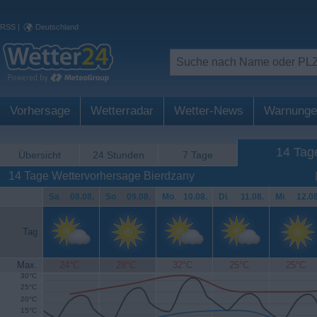
RSS
|
Deutschland
Vorhersage
Wetterradar
Wetter-News
Warnunge
14 Tag
Übersicht
24 Stunden
7 Tage
14 Tage Wettervorhersage Bierdzany
Sa
.
08.08.
So
.
09.08.
Mo
.
10.08.
Di
.
11.08.
Mi
.
12.08
Tag
Max.
24°C
28°C
32°C
25°C
25°C
30°C
25°C
20°C
15°C