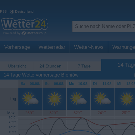
RSS
|
Deutschland
Vorhersage
Wetterradar
Wetter-News
Warnunge
14 Tag
Übersicht
24 Stunden
7 Tage
14 Tage Wettervorhersage Bieniów
Sa
.
08.08.
So
.
09.08.
Mo
.
10.08.
Di
.
11.08.
Mi
.
12.08
Tag
Max.
25°C
32°C
32°C
24°C
26°C
30°C
25°C
20°C
15°C