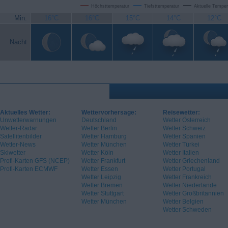
Höchsttemperatur
Tiefsttemperatur
Aktuelle Temper
Min.
16°C
16°C
15°C
14°C
12°C
Nacht
Aktuelles Wetter:
Wettervorhersage:
Reisewetter:
Unwetterwarnungen
Deutschland
Wetter Österreich
Wetter-Radar
Wetter Berlin
Wetter Schweiz
Satellitenbilder
Wetter Hamburg
Wetter Spanien
Wetter-News
Wetter München
Wetter Türkei
Skiwetter
Wetter Köln
Wetter Italien
Profi-Karten GFS (NCEP)
Wetter Frankfurt
Wetter Griechenland
Profi-Karten ECMWF
Wetter Essen
Wetter Portugal
Wetter Leipzig
Wetter Frankreich
Wetter Bremen
Wetter Niederlande
Wetter Stuttgart
Wetter Großbritannien
Wetter München
Wetter Belgien
Wetter Schweden