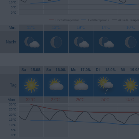
10°C
5°C
0°C
Höchsttemperatur
Tiefsttemperatur
Aktuelle Temper
Min.
11°C
13°C
19°C
14°C
10°C
Nacht
Sa
.
15.08.
So
.
16.08.
Mo
.
17.08.
Di
.
18.08.
Mi
.
19.08
Tag
Max.
32°C
27°C
25°C
24°C
24°C
30°C
25°C
20°C
15°C
10°C
5°C
0°C