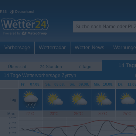
RSS
|
Deutschland
Vorhersage
Wetterradar
Wetter-News
Warnunge
14 Tag
Übersicht
24 Stunden
7 Tage
14 Tage Wettervorhersage Żyrzyn
Fr
.
07.08.
Sa
.
08.08.
So
.
09.08.
Mo
.
10.08.
Di
.
11.08
Tag
Max.
22°C
23°C
25°C
30°C
25°C
30°C
25°C
20°C
15°C