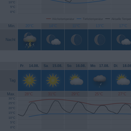
10°C
5°C
0°C
Höchsttemperatur
Tiefsttemperatur
Aktuelle Temper
Min.
20°C
14°C
11°C
13°C
17°C
Nacht
Fr
.
14.08.
Sa
.
15.08.
So
.
16.08.
Mo
.
17.08.
Di
.
18.08
Tag
Max.
28°C
31°C
29°C
25°C
27°C
30°C
25°C
20°C
15°C
10°C
5°C
0°C