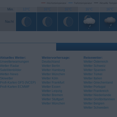
Höchsttemperatur
Tiefsttemperatur
Aktuelle Temper
Min.
13°C
16°C
16°C
16°C
16°C
Nacht
Aktuelles Wetter:
Wettervorhersage:
Reisewetter:
Unwetterwarnungen
Deutschland
Wetter Österreich
Wetter-Radar
Wetter Berlin
Wetter Schweiz
Satellitenbilder
Wetter Hamburg
Wetter Spanien
Wetter-News
Wetter München
Wetter Türkei
Skiwetter
Wetter Köln
Wetter Italien
Profi-Karten GFS (NCEP)
Wetter Frankfurt
Wetter Griechenland
Profi-Karten ECMWF
Wetter Essen
Wetter Portugal
Wetter Leipzig
Wetter Frankreich
Wetter Bremen
Wetter Niederlande
Wetter Stuttgart
Wetter Großbritannien
Wetter München
Wetter Belgien
Wetter Schweden