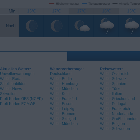
Höchsttemperatur
Tiefsttemperatur
Aktuelle Temper
Min.
15°C
17°C
17°C
16°C
15°C
Nacht
Aktuelles Wetter:
Wettervorhersage:
Reisewetter:
Unwetterwarnungen
Deutschland
Wetter Österreich
Wetter-Radar
Wetter Berlin
Wetter Schweiz
Satellitenbilder
Wetter Hamburg
Wetter Spanien
Wetter-News
Wetter München
Wetter Türkei
Skiwetter
Wetter Köln
Wetter Italien
Profi-Karten GFS (NCEP)
Wetter Frankfurt
Wetter Griechenland
Profi-Karten ECMWF
Wetter Essen
Wetter Portugal
Wetter Leipzig
Wetter Frankreich
Wetter Bremen
Wetter Niederlande
Wetter Stuttgart
Wetter Großbritannien
Wetter München
Wetter Belgien
Wetter Schweden