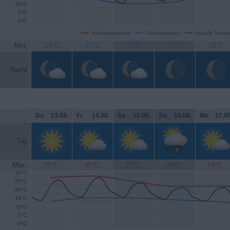
10°C
5°C
0°C
Höchsttemperatur
Tiefsttemperatur
Aktuelle Temper
Min.
19°C
15°C
12°C
13°C
18°C
Nacht
Do
.
13.08.
Fr
.
14.08.
Sa
.
15.08.
So
.
16.08.
Mo
.
17.08
Tag
Max.
29°C
30°C
27°C
24°C
24°C
30°C
25°C
20°C
15°C
10°C
5°C
0°C