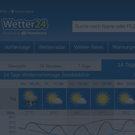
RSS
|
Deutschland
Vorhersage
Wetterradar
Wetter-News
Warnunge
14 Tag
Übersicht
24 Stunden
7 Tage
14 Tage Wettervorhersage Świebodzice
Do
.
06.08.
Fr
.
07.08.
Sa
.
08.08.
So
.
09.08.
Mo
.
10.08
Tag
Max.
27°C
24°C
24°C
29°C
30°C
30°C
25°C
20°C
15°C