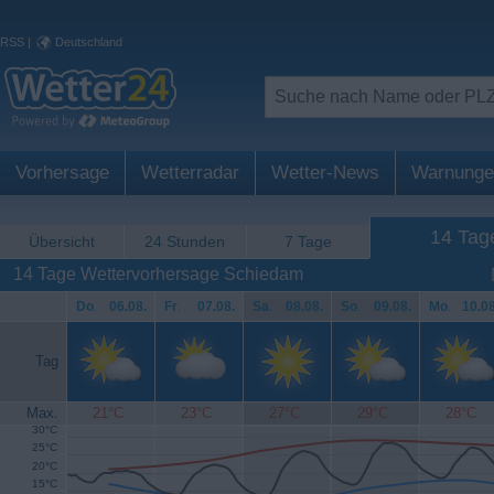
RSS
|
Deutschland
Vorhersage
Wetterradar
Wetter-News
Warnunge
14 Tag
Übersicht
24 Stunden
7 Tage
14 Tage Wettervorhersage Schiedam
Do
.
06.08.
Fr
.
07.08.
Sa
.
08.08.
So
.
09.08.
Mo
.
10.08
Tag
Max.
21°C
23°C
27°C
29°C
28°C
30°C
25°C
20°C
15°C