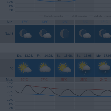
10°C
5°C
0°C
Höchsttemperatur
Tiefsttemperatur
Aktuelle Temper
Min.
17°C
13°C
12°C
16°C
18°C
Nacht
Do
.
13.08.
Fr
.
14.08.
Sa
.
15.08.
So
.
16.08.
Mo
.
17.08
Tag
Max.
30°C
27°C
25°C
25°C
24°C
30°C
25°C
20°C
15°C
10°C
5°C
0°C