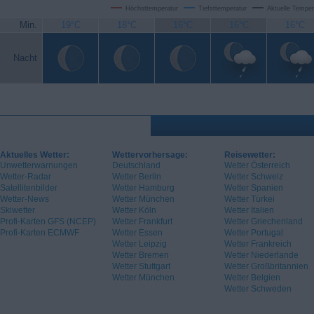
Höchsttemperatur
Tiefsttemperatur
Aktuelle Temper
Min.
19°C
18°C
16°C
16°C
16°C
Nacht
Aktuelles Wetter:
Wettervorhersage:
Reisewetter:
Unwetterwarnungen
Deutschland
Wetter Österreich
Wetter-Radar
Wetter Berlin
Wetter Schweiz
Satellitenbilder
Wetter Hamburg
Wetter Spanien
Wetter-News
Wetter München
Wetter Türkei
Skiwetter
Wetter Köln
Wetter Italien
Profi-Karten GFS (NCEP)
Wetter Frankfurt
Wetter Griechenland
Profi-Karten ECMWF
Wetter Essen
Wetter Portugal
Wetter Leipzig
Wetter Frankreich
Wetter Bremen
Wetter Niederlande
Wetter Stuttgart
Wetter Großbritannien
Wetter München
Wetter Belgien
Wetter Schweden