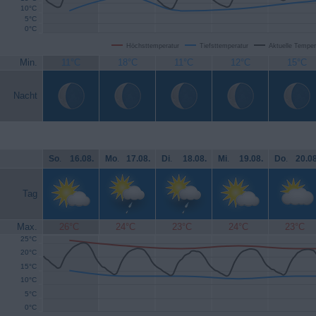
10°C
5°C
0°C
Höchsttemperatur
Tiefsttemperatur
Aktuelle Temper
Min.
11°C
18°C
11°C
12°C
15°C
Nacht
So
.
16.08.
Mo
.
17.08.
Di
.
18.08.
Mi
.
19.08.
Do
.
20.08
Tag
Max.
26°C
24°C
23°C
24°C
23°C
25°C
20°C
15°C
10°C
5°C
0°C