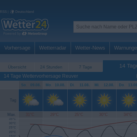
RSS
|
Deutschland
Vorhersage
Wetterradar
Wetter-News
Warnunge
14 Tag
Übersicht
24 Stunden
7 Tage
14 Tage Wettervorhersage Reuver
So
.
09.08.
Mo
.
10.08.
Di
.
11.08.
Mi
.
12.08.
Do
.
13.08
Tag
Max.
31°C
29°C
25°C
30°C
34°C
35°C
30°C
25°C
20°C
15°C