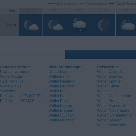
Höchsttemperatur
Tiefsttemperatur
Aktuelle Temper
Min.
15°C
13°C
13°C
12°C
13°C
Nacht
Aktuelles Wetter:
Wettervorhersage:
Reisewetter:
Unwetterwarnungen
Deutschland
Wetter Österreich
Wetter-Radar
Wetter Berlin
Wetter Schweiz
Satellitenbilder
Wetter Hamburg
Wetter Spanien
Wetter-News
Wetter München
Wetter Türkei
Skiwetter
Wetter Köln
Wetter Italien
Profi-Karten GFS (NCEP)
Wetter Frankfurt
Wetter Griechenland
Profi-Karten ECMWF
Wetter Essen
Wetter Portugal
Wetter Leipzig
Wetter Frankreich
Wetter Bremen
Wetter Niederlande
Wetter Stuttgart
Wetter Großbritannien
Wetter München
Wetter Belgien
Wetter Schweden