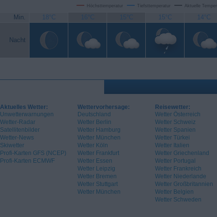
Höchsttemperatur
Tiefsttemperatur
Aktuelle Temper
Min.
18°C
16°C
15°C
15°C
14°C
Nacht
Aktuelles Wetter:
Wettervorhersage:
Reisewetter:
Unwetterwarnungen
Deutschland
Wetter Österreich
Wetter-Radar
Wetter Berlin
Wetter Schweiz
Satellitenbilder
Wetter Hamburg
Wetter Spanien
Wetter-News
Wetter München
Wetter Türkei
Skiwetter
Wetter Köln
Wetter Italien
Profi-Karten GFS (NCEP)
Wetter Frankfurt
Wetter Griechenland
Profi-Karten ECMWF
Wetter Essen
Wetter Portugal
Wetter Leipzig
Wetter Frankreich
Wetter Bremen
Wetter Niederlande
Wetter Stuttgart
Wetter Großbritannien
Wetter München
Wetter Belgien
Wetter Schweden