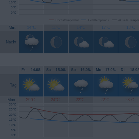
10°C
5°C
0°C
Höchsttemperatur
Tiefsttemperatur
Aktuelle Temper
Min.
14°C
11°C
14°C
17°C
13°C
Nacht
Fr
.
14.08.
Sa
.
15.08.
So
.
16.08.
Mo
.
17.08.
Di
.
18.08
Tag
Max.
29°C
24°C
22°C
22°C
23°C
30°C
25°C
20°C
15°C
10°C
5°C
0°C