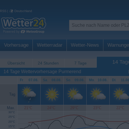
RSS
|
Deutschland
Vorhersage
Wetterradar
Wetter-News
Warnunge
14 Tag
Übersicht
24 Stunden
7 Tage
14 Tage Wettervorhersage Purmerend
Fr
.
07.08.
Sa
.
08.08.
So
.
09.08.
Mo
.
10.08.
Di
.
11.08
Tag
Max.
21°C
24°C
29°C
23°C
22°C
30°C
25°C
20°C
15°C