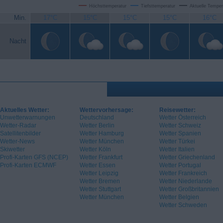
Höchsttemperatur
Tiefsttemperatur
Aktuelle Temper
Min.
17°C
15°C
15°C
15°C
16°C
Nacht
Aktuelles Wetter:
Wettervorhersage:
Reisewetter:
Unwetterwarnungen
Deutschland
Wetter Österreich
Wetter-Radar
Wetter Berlin
Wetter Schweiz
Satellitenbilder
Wetter Hamburg
Wetter Spanien
Wetter-News
Wetter München
Wetter Türkei
Skiwetter
Wetter Köln
Wetter Italien
Profi-Karten GFS (NCEP)
Wetter Frankfurt
Wetter Griechenland
Profi-Karten ECMWF
Wetter Essen
Wetter Portugal
Wetter Leipzig
Wetter Frankreich
Wetter Bremen
Wetter Niederlande
Wetter Stuttgart
Wetter Großbritannien
Wetter München
Wetter Belgien
Wetter Schweden