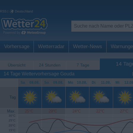
RSS
|
Deutschland
Vorhersage
Wetterradar
Wetter-News
Warnunge
14 Tag
Übersicht
24 Stunden
7 Tage
14 Tage Wettervorhersage Gouda
Sa
.
08.08.
So
.
09.08.
Mo
.
10.08.
Di
.
11.08.
Mi
.
12.08
Tag
Max.
25°C
29°C
24°C
22°C
27°C
30°C
25°C
20°C
15°C