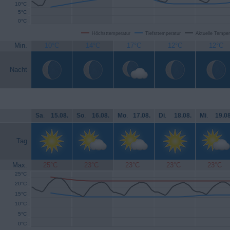
10°C
5°C
0°C
Höchsttemperatur
Tiefsttemperatur
Aktuelle Temper
Min.
10°C
14°C
17°C
12°C
12°C
Nacht
Sa
.
15.08.
So
.
16.08.
Mo
.
17.08.
Di
.
18.08.
Mi
.
19.08
Tag
Max.
25°C
23°C
23°C
23°C
23°C
25°C
20°C
15°C
10°C
5°C
0°C