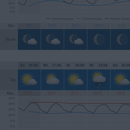
10°C
5°C
0°C
Höchsttemperatur
Tiefsttemperatur
Aktuelle Temper
Min.
9°C
16°C
11°C
10°C
14°C
Nacht
So
.
16.08.
Mo
.
17.08.
Di
.
18.08.
Mi
.
19.08.
Do
.
20.08
Tag
Max.
23°C
23°C
22°C
22°C
22°C
25°C
20°C
15°C
10°C
5°C
0°C