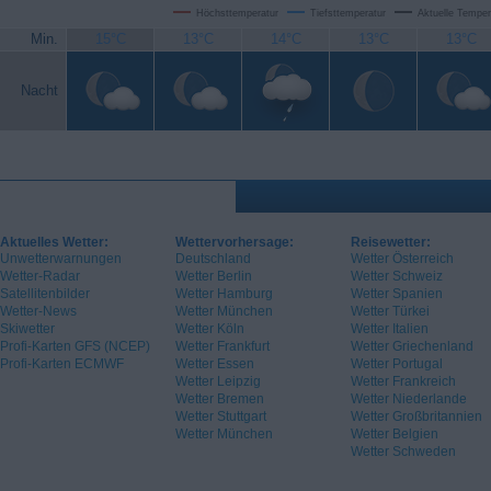
Höchsttemperatur
Tiefsttemperatur
Aktuelle Temper
Min.
15°C
13°C
14°C
13°C
13°C
Nacht
Aktuelles Wetter:
Wettervorhersage:
Reisewetter:
Unwetterwarnungen
Deutschland
Wetter Österreich
Wetter-Radar
Wetter Berlin
Wetter Schweiz
Satellitenbilder
Wetter Hamburg
Wetter Spanien
Wetter-News
Wetter München
Wetter Türkei
Skiwetter
Wetter Köln
Wetter Italien
Profi-Karten GFS (NCEP)
Wetter Frankfurt
Wetter Griechenland
Profi-Karten ECMWF
Wetter Essen
Wetter Portugal
Wetter Leipzig
Wetter Frankreich
Wetter Bremen
Wetter Niederlande
Wetter Stuttgart
Wetter Großbritannien
Wetter München
Wetter Belgien
Wetter Schweden