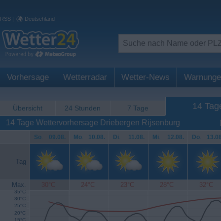
RSS
|
Deutschland
Vorhersage
Wetterradar
Wetter-News
Warnunge
14 Tag
Übersicht
24 Stunden
7 Tage
14 Tage Wettervorhersage Driebergen Rijsenburg
So
.
09.08.
Mo
.
10.08.
Di
.
11.08.
Mi
.
12.08.
Do
.
13.08
Tag
Max.
30°C
24°C
23°C
28°C
32°C
35°C
30°C
25°C
20°C
15°C