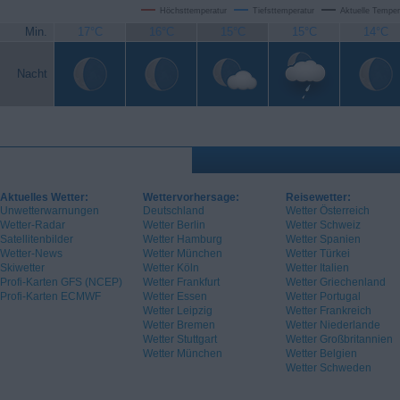
Höchsttemperatur
Tiefsttemperatur
Aktuelle Temper
Min.
17°C
16°C
15°C
15°C
14°C
Nacht
Aktuelles Wetter:
Wettervorhersage:
Reisewetter:
Unwetterwarnungen
Deutschland
Wetter Österreich
Wetter-Radar
Wetter Berlin
Wetter Schweiz
Satellitenbilder
Wetter Hamburg
Wetter Spanien
Wetter-News
Wetter München
Wetter Türkei
Skiwetter
Wetter Köln
Wetter Italien
Profi-Karten GFS (NCEP)
Wetter Frankfurt
Wetter Griechenland
Profi-Karten ECMWF
Wetter Essen
Wetter Portugal
Wetter Leipzig
Wetter Frankreich
Wetter Bremen
Wetter Niederlande
Wetter Stuttgart
Wetter Großbritannien
Wetter München
Wetter Belgien
Wetter Schweden