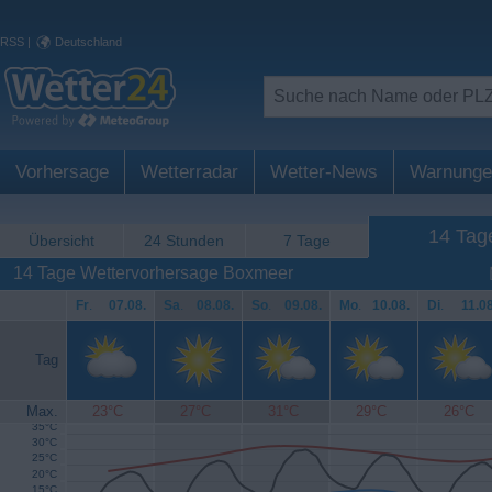
RSS
|
Deutschland
Vorhersage
Wetterradar
Wetter-News
Warnunge
14 Tag
Übersicht
24 Stunden
7 Tage
14 Tage Wettervorhersage Boxmeer
Fr
.
07.08.
Sa
.
08.08.
So
.
09.08.
Mo
.
10.08.
Di
.
11.08
Tag
Max.
23°C
27°C
31°C
29°C
26°C
35°C
30°C
25°C
20°C
15°C