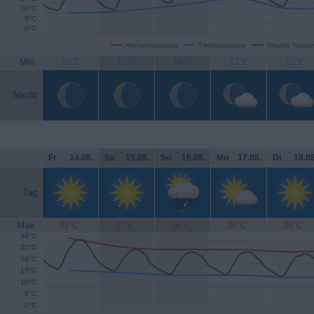
10°C
5°C
0°C
Höchsttemperatur
Tiefsttemperatur
Aktuelle Temper
Min.
10°C
11°C
14°C
17°C
12°C
Nacht
Fr
.
14.08.
Sa
.
15.08.
So
.
16.08.
Mo
.
17.08.
Di
.
18.08
Tag
Max.
31°C
27°C
26°C
26°C
25°C
30°C
25°C
20°C
15°C
10°C
5°C
0°C