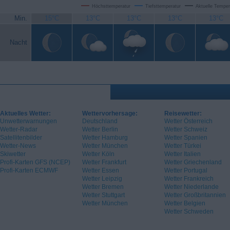
Höchsttemperatur
Tiefsttemperatur
Aktuelle Temper
Min.
15°C
13°C
13°C
13°C
13°C
Nacht
Aktuelles Wetter:
Wettervorhersage:
Reisewetter:
Unwetterwarnungen
Deutschland
Wetter Österreich
Wetter-Radar
Wetter Berlin
Wetter Schweiz
Satellitenbilder
Wetter Hamburg
Wetter Spanien
Wetter-News
Wetter München
Wetter Türkei
Skiwetter
Wetter Köln
Wetter Italien
Profi-Karten GFS (NCEP)
Wetter Frankfurt
Wetter Griechenland
Profi-Karten ECMWF
Wetter Essen
Wetter Portugal
Wetter Leipzig
Wetter Frankreich
Wetter Bremen
Wetter Niederlande
Wetter Stuttgart
Wetter Großbritannien
Wetter München
Wetter Belgien
Wetter Schweden