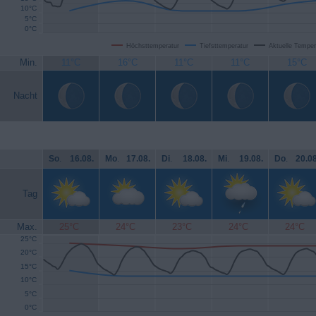
10°C
5°C
0°C
Höchsttemperatur
Tiefsttemperatur
Aktuelle Temper
Min.
11°C
16°C
11°C
11°C
15°C
Nacht
So
.
16.08.
Mo
.
17.08.
Di
.
18.08.
Mi
.
19.08.
Do
.
20.08
Tag
Max.
25°C
24°C
23°C
24°C
24°C
25°C
20°C
15°C
10°C
5°C
0°C