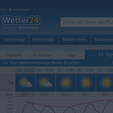
RSS
|
Deutschland
Vorhersage
Wetterradar
Wetter-News
Warnunge
14 Tag
Übersicht
24 Stunden
7 Tage
14 Tage Wettervorhersage Berkel-Enschot
So
.
09.08.
Mo
.
10.08.
Di
.
11.08.
Mi
.
12.08.
Do
.
13.08
Tag
Max.
32°C
27°C
25°C
30°C
34°C
35°C
30°C
25°C
20°C
15°C