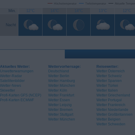
Höchsttemperatur
Tiefsttemperatur
Aktuelle Temper
Min.
12°C
14°C
14°C
13°C
12°C
Nacht
Aktuelles Wetter:
Wettervorhersage:
Reisewetter:
Unwetterwarnungen
Deutschland
Wetter Österreich
Wetter-Radar
Wetter Berlin
Wetter Schweiz
Satellitenbilder
Wetter Hamburg
Wetter Spanien
Wetter-News
Wetter München
Wetter Türkei
Skiwetter
Wetter Köln
Wetter Italien
Profi-Karten GFS (NCEP)
Wetter Frankfurt
Wetter Griechenland
Profi-Karten ECMWF
Wetter Essen
Wetter Portugal
Wetter Leipzig
Wetter Frankreich
Wetter Bremen
Wetter Niederlande
Wetter Stuttgart
Wetter Großbritannien
Wetter München
Wetter Belgien
Wetter Schweden