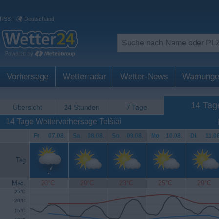
RSS
|
Deutschland
Vorhersage
Wetterradar
Wetter-News
Warnunge
14 Tag
Übersicht
24 Stunden
7 Tage
14 Tage Wettervorhersage Telšiai
Fr
.
07.08.
Sa
.
08.08.
So
.
09.08.
Mo
.
10.08.
Di
.
11.08
Tag
Max.
20°C
20°C
23°C
25°C
20°C
25°C
20°C
15°C