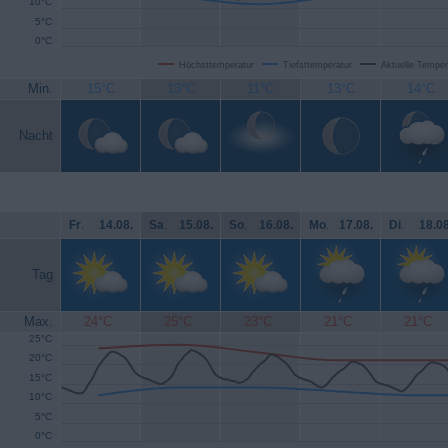
10°C
5°C
0°C
Höchsttemperatur
Tiefsttemperatur
Aktuelle Temper
Min.
15°C
13°C
11°C
13°C
14°C
Nacht
Fr
.
14.08.
Sa
.
15.08.
So
.
16.08.
Mo
.
17.08.
Di
.
18.08
Tag
Max.
24°C
25°C
23°C
21°C
21°C
25°C
20°C
15°C
10°C
5°C
0°C