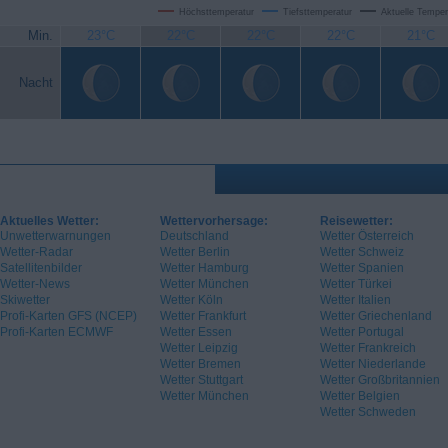
Höchsttemperatur
Tiefsttemperatur
Aktuelle Temper
Min.
23°C
22°C
22°C
22°C
21°C
Nacht
Aktuelles Wetter:
Wettervorhersage:
Reisewetter:
Unwetterwarnungen
Deutschland
Wetter Österreich
Wetter-Radar
Wetter Berlin
Wetter Schweiz
Satellitenbilder
Wetter Hamburg
Wetter Spanien
Wetter-News
Wetter München
Wetter Türkei
Skiwetter
Wetter Köln
Wetter Italien
Profi-Karten GFS (NCEP)
Wetter Frankfurt
Wetter Griechenland
Profi-Karten ECMWF
Wetter Essen
Wetter Portugal
Wetter Leipzig
Wetter Frankreich
Wetter Bremen
Wetter Niederlande
Wetter Stuttgart
Wetter Großbritannien
Wetter München
Wetter Belgien
Wetter Schweden