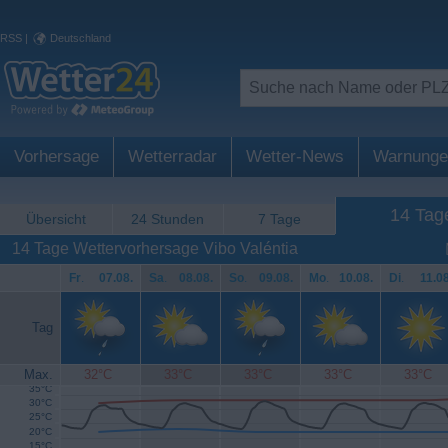
RSS
|
Deutschland
Vorhersage
Wetterradar
Wetter-News
Warnunge
14 Tag
Übersicht
24 Stunden
7 Tage
14 Tage Wettervorhersage Vibo Valéntia
Fr
.
07.08.
Sa
.
08.08.
So
.
09.08.
Mo
.
10.08.
Di
.
11.08
Tag
Max.
32°C
33°C
33°C
33°C
33°C
35°C
30°C
25°C
20°C
15°C