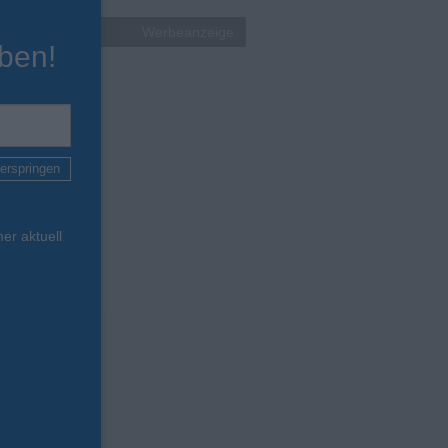
Werbeanzeige
ben!
erspringen
er aktuell