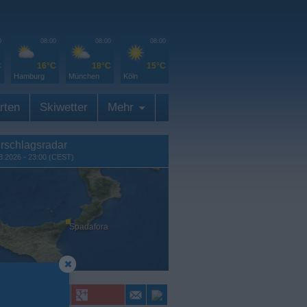
0
08:00
08:00
08:00
C
16°C
18°C
15°C
Hamburg
München
Köln
rten
Skiwetter
Mehr
rschlagsradar
8.2026 - 23:00 (CEST)
Spadafora