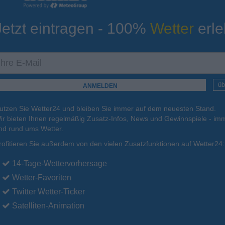
Jetzt eintragen - 100%
Wetter
erle
ur
Tiefsttemperatur
Aktuelle Temperatur
27°C
27°C
27°C
27°C
27°C
üb
utzen Sie Wetter24 und bleiben Sie immer auf dem neuesten Stand.
.
16.08.
Mo
.
17.08.
Di
.
18.08.
Mi
.
19.08.
Do
.
20.08.
ir bieten Ihnen regelmäßig Zusatz-Infos, News und Gewinnspiele - imm
nd rund ums Wetter.
rofitieren Sie außerdem von den vielen Zusatzfunktionen auf Wetter24:
34°C
34°C
33°C
33°C
33°C
14-Tage-Wettervorhersage
Wetter-Favoriten
Twitter Wetter-Ticker
Satelliten-Animation