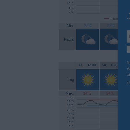
10°C
5°C
0°C
Höchsttemperat
Min.
27°C
27°C
Nacht
N
Fr
.
14.08.
Sa
.
15.08.
So
W
u
Tag
P
Max.
34°C
34°C
35°C
30°C
25°C
20°C
15°C
10°C
5°C
0°C