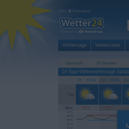
RSS
|
Deutschland
Vorhersage
Wetterradar
Übersicht
24 Stunden
14 Tage Wettervorhersage Spada
Fr
.
07.08.
Sa
.
08.08.
So
Tag
Max.
33°C
33°C
35°C
30°C
25°C
20°C
15°C