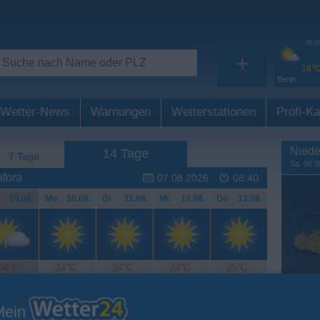
08:0
+
16°
Berlin
Wetter-News
Warnungen
Wetterstationen
Profi-Ka
Niede
14 Tage
7 Tage
Sa. 08.0
fora
07.08.2026
08:40
.
09.08.
Mo
.
10.08.
Di
.
11.08.
Mi
.
12.08.
Do
.
13.08.
34°C
34°C
34°C
34°C
35°C
Mein