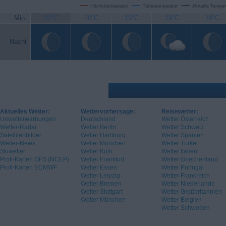
Höchsttemperatur
Tiefsttemperatur
Aktuelle Temper
Min.
20°C
20°C
19°C
19°C
18°C
Nacht
Aktuelles Wetter:
Wettervorhersage:
Reisewetter:
Unwetterwarnungen
Deutschland
Wetter Österreich
Wetter-Radar
Wetter Berlin
Wetter Schweiz
Satellitenbilder
Wetter Hamburg
Wetter Spanien
Wetter-News
Wetter München
Wetter Türkei
Skiwetter
Wetter Köln
Wetter Italien
Profi-Karten GFS (NCEP)
Wetter Frankfurt
Wetter Griechenland
Profi-Karten ECMWF
Wetter Essen
Wetter Portugal
Wetter Leipzig
Wetter Frankreich
Wetter Bremen
Wetter Niederlande
Wetter Stuttgart
Wetter Großbritannien
Wetter München
Wetter Belgien
Wetter Schweden