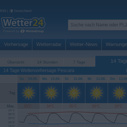
RSS
|
Deutschland
Vorhersage
Wetterradar
Wetter-News
Warnunge
14 Tag
Übersicht
24 Stunden
7 Tage
14 Tage Wettervorhersage Pescara
So
.
09.08.
Mo
.
10.08.
Di
.
11.08.
Mi
.
12.08.
Do
.
13.08
Tag
Max.
33°C
34°C
35°C
34°C
33°C
35°C
30°C
25°C
20°C
15°C