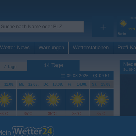
09:0
+
19°
Berlin
Wetter-News
Warnungen
Wetterstationen
Profi-Ka
Niede
14 Tage
7 Tage
So. 09.0
09.08.2026
09:51
11.08.
Mi
.
12.08.
Do
.
13.08.
Fr
.
14.08.
Sa
.
15.08.
36°C
35°C
35°C
35°C
35°C
Mein