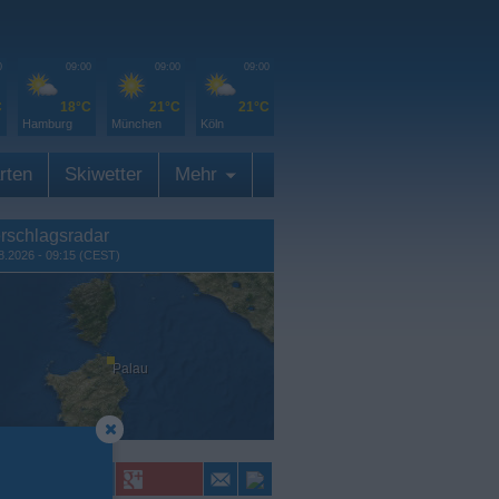
0
09:00
09:00
09:00
C
18°C
21°C
21°C
Hamburg
München
Köln
rten
Skiwetter
Mehr
rschlagsradar
8.2026 - 09:15 (CEST)
Palau