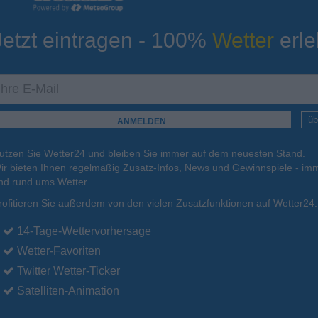
Jetzt eintragen - 100%
Wetter
erle
ur
Tiefsttemperatur
Aktuelle Temperatur
23°C
23°C
23°C
23°C
23°C
üb
utzen Sie Wetter24 und bleiben Sie immer auf dem neuesten Stand.
18.08.
Mi
.
19.08.
Do
.
20.08.
Fr
.
21.08.
Sa
.
22.08.
ir bieten Ihnen regelmäßig Zusatz-Infos, News und Gewinnspiele - imm
nd rund ums Wetter.
rofitieren Sie außerdem von den vielen Zusatzfunktionen auf Wetter24:
33°C
32°C
32°C
33°C
33°C
14-Tage-Wettervorhersage
Wetter-Favoriten
Twitter Wetter-Ticker
Satelliten-Animation