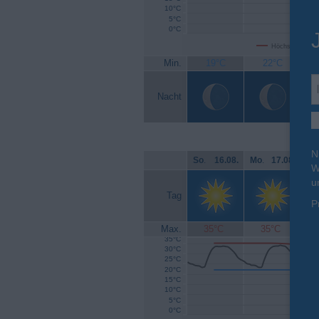
10°C
5°C
0°C
Höchsttemperat
Min.
19°C
22°C
Nacht
N
So
.
16.08.
Mo
.
17.08.
Di
.
W
u
Tag
P
Max.
35°C
35°C
35°C
30°C
25°C
20°C
15°C
10°C
5°C
0°C