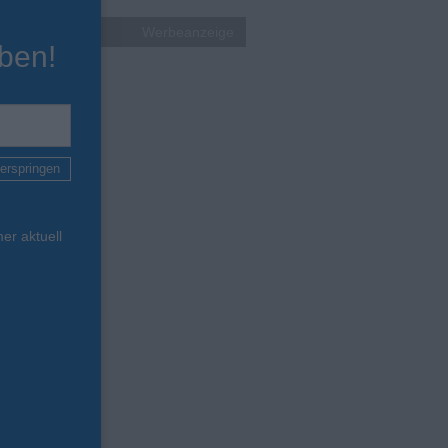
Werbeanzeige
ben!
erspringen
er aktuell