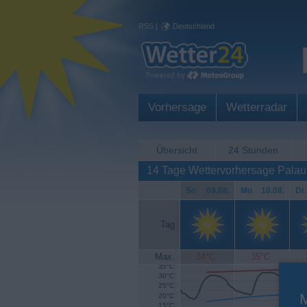
RSS
|
Deutschland
Vorhersage
Wetterradar
Übersicht
24 Stunden
14 Tage Wettervorhersage Palau
So
.
09.08.
Mo
.
10.08.
Di
.
Tag
Max.
34°C
35°C
35°C
30°C
25°C
20°C
15°C